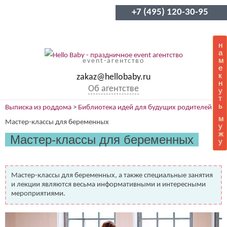
+7 (495) 120-30-95
н
а
м
event-агентство
е
к
zakaz@hellobaby.ru
н
Об агентстве
у
т
ь
Выписка из роддома
>
Библиотека идей для будущих родителей
>
м
Мастер-классы для беременных
у
ж
Мастер-классы для беременных
у
Мастер-классы для беременных, а также специальные занятия
и лекции являются весьма информативными и интересными
мероприятиями.