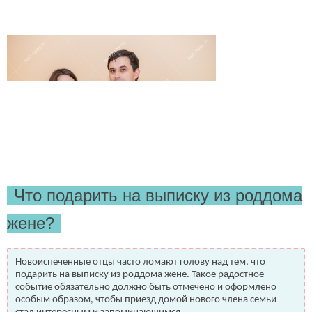
Что подарить на выписку из роддома
(работает только если на устройстве установлен указанный
мессенджер)
жене?
Ваше имя:*
Имя мужа:*
Новоиспеченные отцы часто ломают голову над тем, что
Его телефон:*
подарить на выписку из роддома жене. Такое радостное
Подтверждаю свое согласие на обработку персональных
событие обязательно должно быть отмечено и оформлено
данных в соответствии
Политикой конфиденциальности
особым образом, чтобы приезд домой нового члена семьи