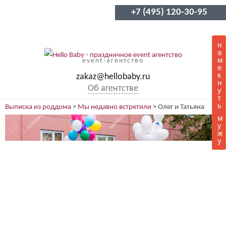
+7 (495) 120-30-95
н
а
м
event-агентство
е
к
zakaz@hellobaby.ru
н
Об агентстве
у
т
ь
Выписка из роддома
>
Мы недавно встретили
>
Олег и Татьяна
м
у
ж
у