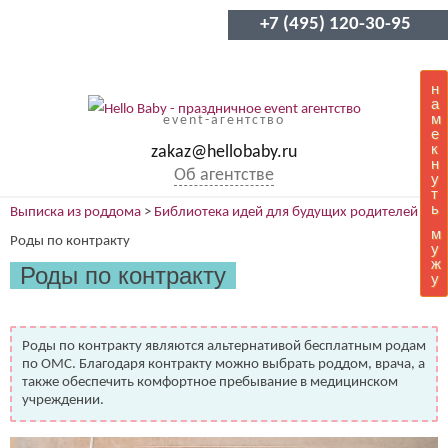
+7 (495) 120-30-95
н
а
м
event-агентство
е
к
zakaz@hellobaby.ru
н
Об агентстве
у
т
ь
Выписка из роддома
>
Библиотека идей для будущих родителей
>
м
Роды по контракту
у
ж
Роды по контракту
у
Роды по контракту являются альтернативой бесплатным родам
по ОМС. Благодаря контракту можно выбрать роддом, врача, а
также обеспечить комфортное пребывание в медицинском
учреждении.