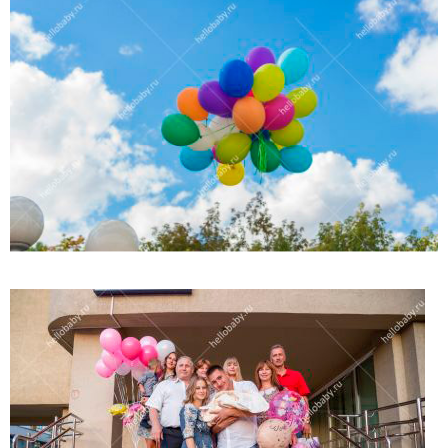
(работает только если на устройстве установлен указанный
мессенджер)
Ваше имя:*
Имя мужа:*
Его телефон:*
Подтверждаю свое согласие на обработку персональных
данных в соответствии
Политикой конфиденциальности