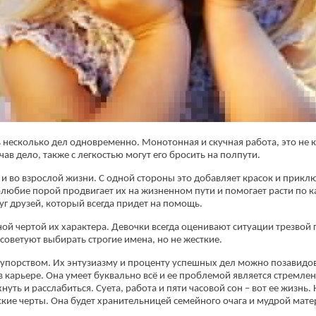
несколько дел одновременно. Монотонная и скучная работа, это не к н
чав дело, также с легкостью могут его бросить на полпути.
во взрослой жизни. С одной стороны это добавляет красок и приклю
олюбие порой продвигает их на жизненном пути и помогает расти по к
руг друзей, который всегда придет на помощь.
ьной чертой их характера. Девочки всегда оценивают ситуации трезвой 
(работает только если на устройстве установлен указанный мессенджер)
советуют выбирать строгие имена, но не жесткие.
 упорством. Их энтузиазму и проценту успешных дел можно позавидова
Ваше имя:*
 карьере. Она умеет буквально всё и ее проблемой является стремлен
Имя мужа:*
уть и расслабиться. Суета, работа и пяти часовой сон – вот ее жизнь
ские черты. Она будет хранительницей семейного очага и мудрой мат
Его телефон:*
Подтверждаю свое согласие на обработку персональных данных в