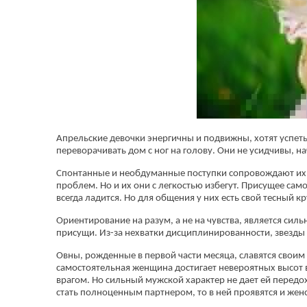
Апрельские девочки энергичны и подвижны, хотят успеть 
переворачивать дом с ног на голову. Они не усидчивы, на
Спонтанные и необдуманные поступки сопровождают их и 
проблем. Но и их они с легкостью избегут. Присущее сам
всегда ладится. Но для общения у них есть свой тесный к
Ориентирование на разум, а не на чувства, является сил
присущи. Из-за нехватки дисциплинированности, звезды 
Овны, рожденные в первой части месяца, славятся своим
самостоятельная женщина достигает невероятных высот в
врагом. Но сильный мужской характер не дает ей передохн
стать полноценным партнером, то в ней проявятся и жен