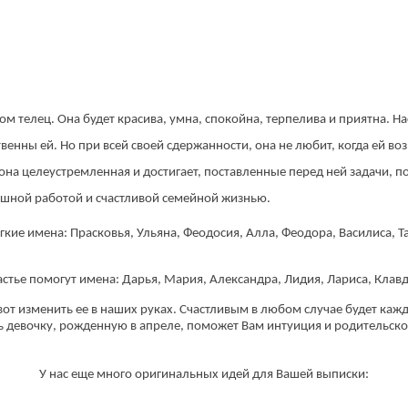
м телец. Она будет красива, умна, спокойна, терпелива и приятна. 
нны ей. Но при всей своей сдержанности, она не любит, когда ей воз
 она целеустремленная и достигает, поставленные перед ней задачи, 
ешной работой и счастливой семейной жизнью.
ие имена: Прасковья, Ульяна, Феодосия, Алла, Феодора, Василиса, Та
стье помогут имена: Дарья, Мария, Александра, Лидия, Лариса, Клавди
вот изменить ее в наших руках. Счастливым в любом случае будет каж
ть девочку, рожденную в апреле, поможет Вам интуиция и родительско
У нас еще много оригинальных идей для Вашей выписки: