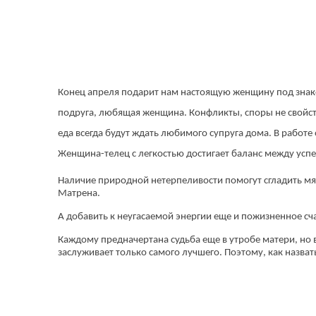
Конец апреля подарит нам настоящую женщину под знако
подруга, любящая женщина. Конфликты, споры не свойстве
еда всегда будут ждать любимого супруга дома. В работе
Женщина-телец с легкостью достигает баланс между усп
Наличие природной нетерпеливости помогут сгладить мягк
Матрена.
А добавить к неугасаемой энергии еще и пожизненное сча
Каждому предначертана судьба еще в утробе матери, но 
заслуживает только самого лучшего. Поэтому, как назва