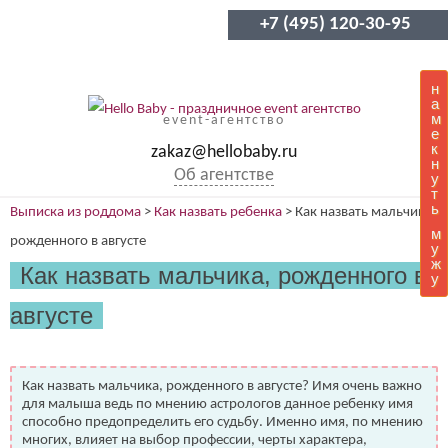
+7 (495) 120-30-95
н
а
м
event-агентство
е
к
zakaz@hellobaby.ru
н
Об агентстве
у
т
ь
Выписка из роддома
>
Как назвать ребенка
>
Как назвать мальчика,
м
рожденного в августе
у
ж
Как назвать мальчика, рожденного в
у
августе
Как назвать мальчика, рожденного в августе? Имя очень важно
для малыша ведь по мнению астрологов данное ребенку имя
способно предопределить его судьбу. Именно имя, по мнению
многих, влияет на выбор профессии, черты характера,