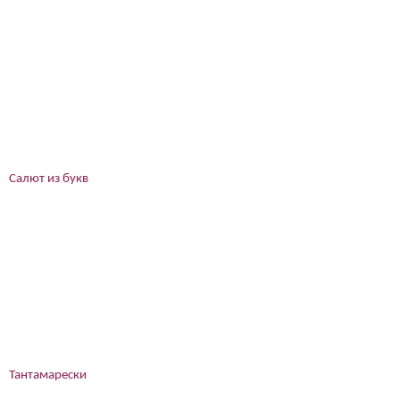
Салют из букв
Тантамарески