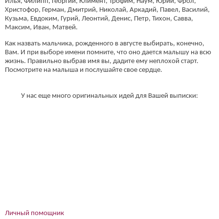
Илья, Филипп, Георгий, Климент, Трофим, Наум, Юрий, Фрол,
Христофор, Герман, Дмитрий, Николай, Аркадий, Павел, Василий,
Кузьма, Евдоким, Гурий, Леонтий, Денис, Петр, Тихон, Савва,
Максим, Иван, Матвей.
Как назвать мальчика, рожденного в августе выбирать, конечно,
Вам. И при выборе имени помните, что оно дается малышу на всю
жизнь. Правильно выбрав имя вы, дадите ему неплохой старт.
Посмотрите на малыша и послушайте свое сердце.
У нас еще много оригинальных идей для Вашей выписки:
Личный помощник