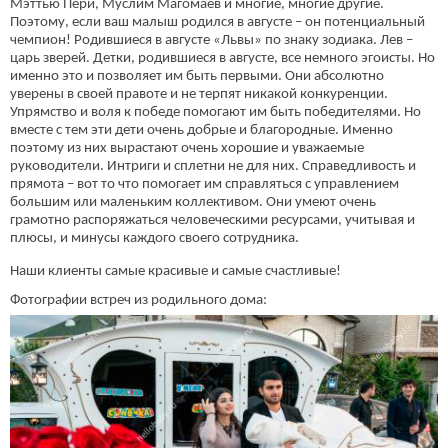
Мэттью Пери, Муслим Магомаев и многие, многие другие.
Поэтому, если ваш малыш родился в августе – он потенциальный
чемпион! Родившиеся в августе «Львы» по знаку зодиака. Лев –
царь зверей. Детки, родившиеся в августе, все немного эгоисты. Но
именно это и позволяет им быть первыми. Они абсолютно
уверены в своей правоте и не терпят никакой конкуренции.
Упрямство и воля к победе помогают им быть победителями. Но
вместе с тем эти дети очень добрые и благородные. Именно
поэтому из них вырастают очень хорошие и уважаемые
руководители. Интриги и сплетни не для них. Справедливость и
прямота – вот то что помогает им справляться с управлением
большим или маленьким коллективом. Они умеют очень
грамотно распоряжаться человеческими ресурсами, учитывая и
плюсы, и минусы каждого своего сотрудника.
Наши клиенты самые красивые и самые счастливые!
Фотографии встреч из родильного дома: