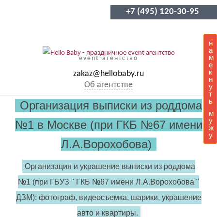
+7 (495) 120-30-95
н
а
м
event-агентство
е
к
zakaz@hellobaby.ru
н
Об агентстве
у
т
ь
Организация выписки из роддома
м
у
№1 в Москве (при ГКБ №67 имени
ж
у
Л.А.Ворохобова)
Организация и украшение выписки из роддома
№1 (при ГБУЗ " ГКБ №67 имени Л.А.Ворохобова "
ДЗМ): фотограф, видеосъемка, шарики, украшение
авто и квартиры.