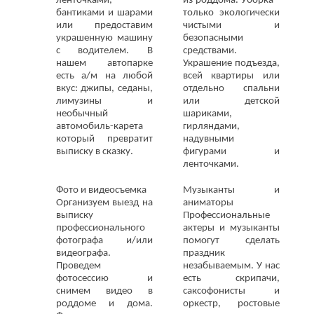
ленточками,
из роддома. Уборка -
бантиками и шарами
только экологически
или предоставим
чистыми и
украшенную машину
безопасными
с водителем. В
средствами.
нашем автопарке
Украшение подъезда,
есть а/м на любой
всей квартиры или
вкус: джипы, седаны,
отдельно спальни
лимузины и
или детской
необычный
шариками,
автомобиль-карета
гирляндами,
который превратит
надувными
выписку в сказку.
фигурами и
ленточками.
Фото и видеосъемка
Музыканты и
Организуем выезд на
аниматоры
выписку
Профессиональные
профессионального
актеры и музыканты
фотографа и/или
помогут сделать
видеографа.
праздник
Проведем
незабываемым. У нас
фотосессию и
есть скрипачи,
снимем видео в
саксофонисты и
роддоме и дома.
оркестр, ростовые