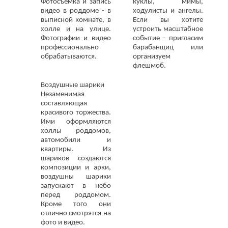
Фотосъемка и запись
куклы, мимы,
видео в роддоме - в
ходулисты и ангелы.
выписной комнате, в
Если вы хотите
холле и на улице.
устроить масштабное
Фотографии и видео
событие - пригласим
профессионально
барабанщиц или
обрабатываются.
организуем
флешмоб.
Воздушные шарики
Незаменимая
составляющая
красивого торжества.
Ими оформляются
холлы роддомов,
автомобили и
квартиры. Из
шариков создаются
композиции и арки,
воздушны шарики
запускают в небо
перед роддомом.
Кроме того они
отлично смотрятся на
фото и видео.