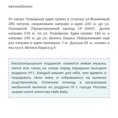
Автомобилем:
От метро Планерная едем прямо в сторону ул.Фомичевой
280 метров, сворачиваем направо и едем 240 м. до ул.
Планерной (Проектируемый проезд №6069). Далее
(работает только если на устройстве установлен указанный
направо 570 м. по ул. Планерная. Едем налево 160 м. и
мессенджер)
направо 190 м. до ул. Вилиса Лациса. Поворачиваем ещё
раз направо и едем примерно 7 м. Дальше 66 м. налево и
мы на ул. Вилиса Лациса д.4.
Ваше имя:*
Имя мужа:*
Его телефон:*
Беспроигрышным подарком окажется живая музыка,
Подтверждаю свое согласие на обработку персональных
песня или танец на улице перед парадным выходом
данных в соответствии
Политикой конфиденциальности
роддома №1. Каждый решает для себя, чем удивить и
порадовать свою жену и собравшихся на выписку
родственников. Отличную помощь в организации
необычной выписки из роддома №1 города Москвы
окажет event-агентство Hello Baby.