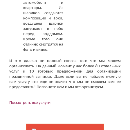
автомобили и
квартиры. Из
шариков создаются
композиции и арки,
воздушны шарики
запускают в небо
перед роддомом.
(работает только если на устройстве установлен указанный
мессенджер)
Кроме того они
отлично смотрятся на
фото и видео.
Ваше имя:*
Имя мужа:*
И это далеко не полный список того что мы можем
организовать. На данный момент у нас более 60 отдельных
Его телефон:*
услуг и 10 готовых предложений для организации
Подтверждаю свое согласие на обработку персональных
данных в соответствии
Политикой конфиденциальности
праздничной выписки. Даже если вы не найдете нужную
вам услугу это еще не значит что мы не сможем вам ее
предоставить! Позвоните нам и мы все организуем.
Посмотреть все услуги