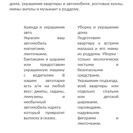
дома, украшение квартиры и автомобиля, ростовые куклы,
мимы-ангелы и музыкант к роддому.
Аренда и украшение
Уборка и украшение
авто
дома
Украсим ваш
Подготовим
автомобиль
квартиру к встрече
магнитами,
малыша и его мамы
ленточками,
из роддома. Уборка -
бантиками и шарами
только экологически
или предоставим
чистыми и
украшенную машину
безопасными
с водителем. В
средствами.
нашем автопарке
Украшение подъезда,
есть а/м на любой
всей квартиры или
вкус: джипы, седаны,
отдельно спальни
лимузины и
или детской
необычный
шариками,
автомобиль-карета
гирляндами,
который превратит
надувными
выписку в сказку.
фигурами и
ленточками.