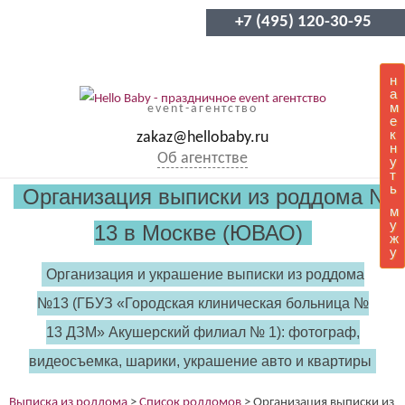
+7 (495) 120-30-95
н
а
м
event-агентство
е
к
zakaz@hellobaby.ru
н
Об агентстве
у
т
ь
Организация выписки из роддома №
м
у
13 в Москве (ЮВАО)
ж
у
Организация и украшение выписки из роддома
№13 (ГБУЗ «Городская клиническая больница №
13 ДЗМ» Акушерский филиал № 1): фотограф,
видеосъемка, шарики, украшение авто и квартиры
Выписка из роддома
>
Список роддомов
>
Организация выписки из