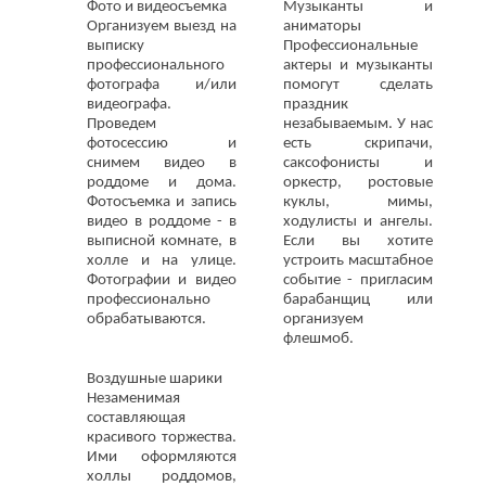
Фото и видеосъемка
Музыканты и
Организуем выезд на
аниматоры
выписку
Профессиональные
профессионального
актеры и музыканты
фотографа и/или
помогут сделать
видеографа.
праздник
Проведем
незабываемым. У нас
фотосессию и
есть скрипачи,
снимем видео в
саксофонисты и
роддоме и дома.
оркестр, ростовые
Фотосъемка и запись
куклы, мимы,
видео в роддоме - в
ходулисты и ангелы.
выписной комнате, в
Если вы хотите
холле и на улице.
устроить масштабное
Фотографии и видео
событие - пригласим
профессионально
барабанщиц или
обрабатываются.
организуем
флешмоб.
Воздушные шарики
Незаменимая
составляющая
красивого торжества.
Ими оформляются
холлы роддомов,