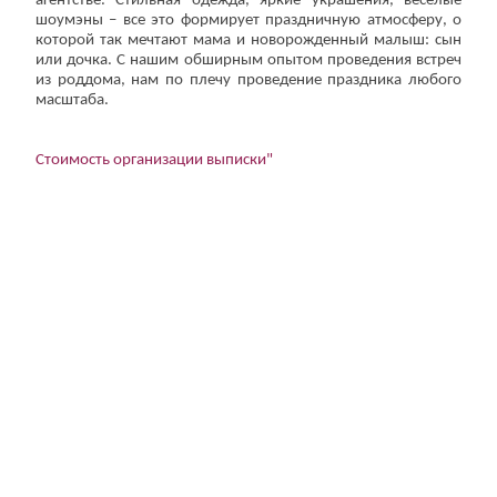
агентстве. Стильная одежда, яркие украшения, веселые
шоумэны – все это формирует праздничную атмосферу, о
которой так мечтают мама и новорожденный малыш: сын
или дочка. С нашим обширным опытом проведения встреч
из роддома, нам по плечу проведение праздника любого
масштаба.
Стоимость организации выписки"