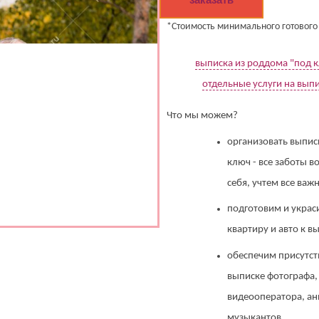
*Стоимость минимального готового п
выписка из роддома "под 
отдельные услуги на вып
Что мы можем?
организовать выпис
ключ - все заботы в
себя, учтем все ва
подготовим и украс
квартиру и авто к в
обеспечим присутст
выписке фотографа,
видеооператора, ан
музыкантов