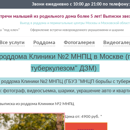
Звони ежедневно с 10:00 до 21:00 по телефону:
тречи малышей из родильного дома более 5 лет! Выписки звез
Выезд в роддома и перинатальные центры Москвы и Московской област
а "под ключ"
Оформление встречи новорожденного украшениями и шарами
Все услуги
Роддома
Фотогалерея
Видеогале
 роддома Клиники №2 МНПЦ в Москве (
туберкулезом" ДЗМ)
з роддома Клиники №2 МНПЦ (ГБУЗ "МНЦП борьбы с туберк
: фотограф, видеосъемка, шарики, украшение авто и кварт
 выписка из роддома Клиники №2 МНПЦ
Цена от:
4900
руб. *
заказать