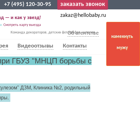
заказать звонок
+7 (495) 120-30-95
zakaz@hellobaby.ru
д — и как у звезд!
и.
Смотреть карту выезда
Об агентстве
Команда декораторов, детских фотографов, актеров
намекнуть
рея
Видеоотзывы
Контакты
мужу
при ГБУЗ "МНЦП борьбы с
улезом" ДЗМ, Клиника №2, родильный
иры.