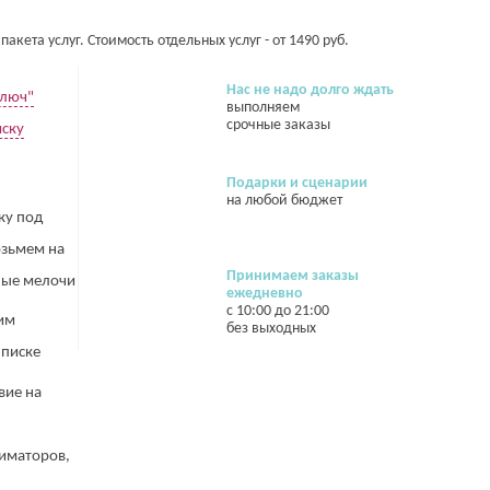
акета услуг. Стоимость отдельных услуг - от 1490 руб.
Нас не надо долго ждать
ключ"
выполняем
срочные заказы
иску
Подарки и сценарии
на любой бюджет
ку под
озьмем на
Принимаем заказы
жные мелочи
ежедневно
с 10:00 до 21:00
им
без выходных
ыписке
вие на
иматоров,