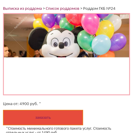
Выписка из роддома
>
Список роддомов
>
Роддом ГКБ №24
(работает только если на устройстве установлен указанный
мессенджер)
Ваше имя:*
Имя мужа:*
Его телефон:*
Подтверждаю свое согласие на обработку персональных
данных в соответствии
Политикой конфиденциальности
Цена от:
4900
руб. *
заказать
*Стоимость минимального готового пакета услуг. Стоимость
отдельных услуг - от 1490 руб.