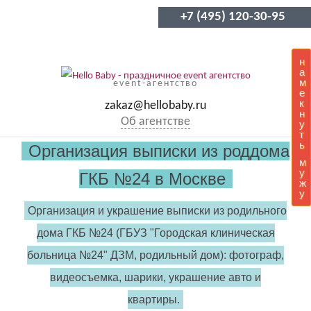
+7 (495) 120-30-95
н
а
м
event-агентство
е
к
zakaz@hellobaby.ru
н
Об агентстве
у
т
ь
Организация выписки из роддома
м
у
ГКБ №24 в Москве
ж
у
Организация и украшение выписки из родильного
дома ГКБ №24 (ГБУЗ "Городская клиническая
больница №24" ДЗМ, родильный дом): фотограф,
видеосъемка, шарики, украшение авто и
квартиры.