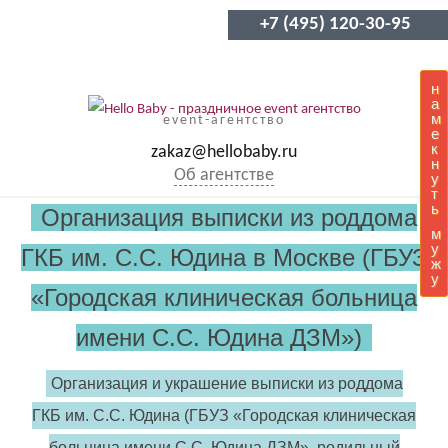
+7 (495) 120-30-95
н
а
м
event-агентство
е
к
zakaz@hellobaby.ru
н
Об агентстве
у
т
ь
Организация выписки из роддома
м
у
ГКБ им. С.С. Юдина в Москве (ГБУЗ
ж
у
«Городская клиническая больница
имени С.С. Юдина ДЗМ»)
Организация и украшение выписки из роддома
ГКБ им. С.С. Юдина (ГБУЗ «Городская клиническая
больница имени С.С. Юдина ДЗМ», родильный