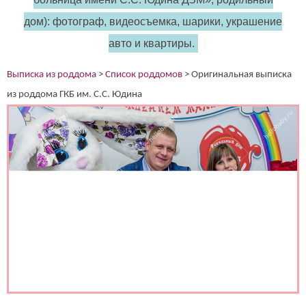
дом): фотограф, видеосъемка, шарики, украшение
авто и квартиры.
(работает только если на устройстве установлен указанный
мессенджер)
Выписка из роддома
>
Список роддомов
>
Оригинальная выписка
из роддома ГКБ им. С.С. Юдина
Ваше имя:*
Имя мужа:*
Его телефон:*
Подтверждаю свое согласие на обработку персональных
данных в соответствии
Политикой конфиденциальности