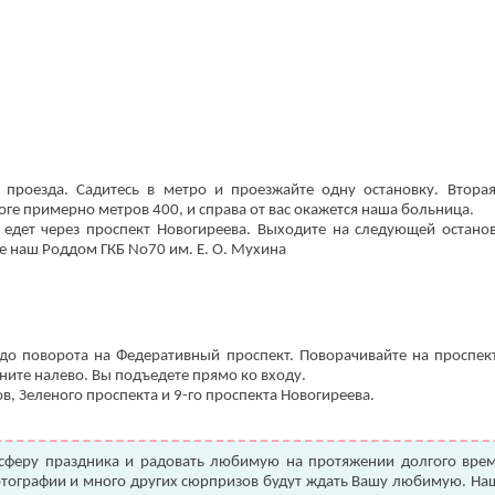
проезда. Садитесь в метро и проезжайте одну остановку. Вторая
ге примерно метров 400, и справа от вас окажется наша больница.
 едет через проспект Новогиреева. Выходите на следующей останов
е наш Роддом ГКБ No70 им. Е. О. Мухина
до поворота на Федеративный проспект. Поворачивайте на проспек
ните налево. Вы подъедете прямо ко входу.
в, Зеленого проспекта и 9-го проспекта Новогиреева.
феру праздника и радовать любимую на протяжении долгого врем
отографии и много других сюрпризов будут ждать Вашу любимую. На