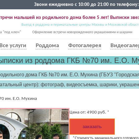
Звони ежедневно с 10:00 до 21:00 по телефону:
тречи малышей из родильного дома более 5 лет! Выписки звез
Выезд в роддома и перинатальные центры Москвы и Московской област
а "под ключ"
Оформление встречи новорожденного украшениями и шарами
Все услуги
Роддома
Фотогалерея
Видеогале
ыписки из роддома ГКБ №70 им. Е.О. М
родильного дома ГКБ №70 им. Е.О. Мухина (ГБУЗ "Городска
атальный центр): фотограф, видеосъемка, шарики, украшен
0 им. Е.О. Мухина
Цена от:
4900
руб. *
заказать
*Стоимость минимального готового п