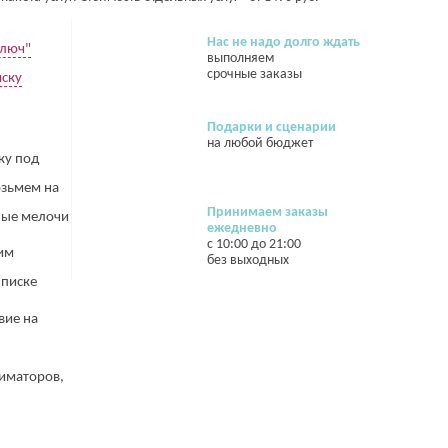
Нас не надо долго ждать
ключ"
выполняем
срочные заказы
иску
Подарки и сценарии
на любой бюджет
ку под
озьмем на
Принимаем заказы
жные мелочи
ежедневно
с 10:00 до 21:00
им
без выходных
ыписке
вие на
иматоров,