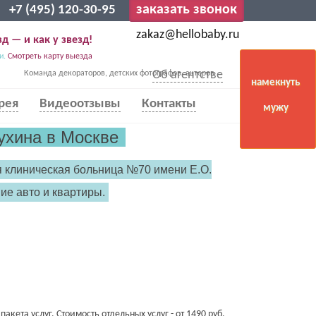
заказать звонок
+7 (495) 120-30-95
zakaz@hellobaby.ru
д — и как у звезд!
и.
Смотреть карту выезда
Об агентстве
Команда декораторов, детских фотографов, актеров
намекнуть
рея
Видеоотзывы
Контакты
мужу
ухина в Москве
я клиническая больница №70 имени Е.О.
ие авто и квартиры.
акета услуг. Стоимость отдельных услуг - от 1490 руб.