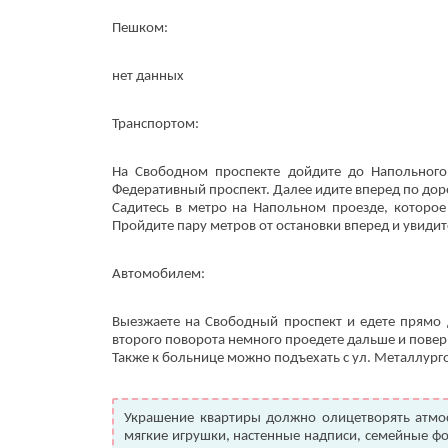
Пешком:
нет данных
Транспортом:
На Свободном проспекте дойдите до Напольного 
Федеративный проспект. Далее идите вперед по доро
Садитесь в метро на Напольном проезде, которое
Пройдите пару метров от остановки вперед и увидит
Автомобилем:
Выезжаете на Свободный проспект и едете прямо 
второго поворота немного проедете дальше и повер
Также к больнице можно подъехать с ул. Металлурго
Украшение квартиры должно олицетворять атмос
мягкие игрушки, настенные надписи, семейные ф