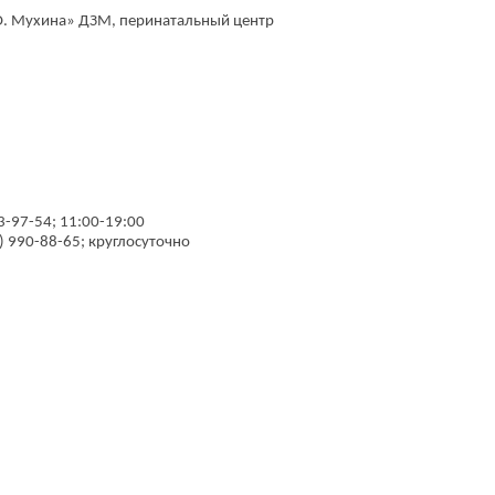
О. Мухина» ДЗМ, перинатальный центр
3-97-54; 11:00-19:00
 990-88-65; круглосуточно