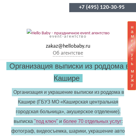
+7 (495) 120-30-95
н
а
м
event-агентство
е
к
zakaz@hellobaby.ru
н
Об агентстве
у
т
ь
Организация выписки из роддома в
м
у
Кашире
ж
у
Организация и украшение выписки из роддома в
Кашире (ГБУЗ МО «Каширская центральная
городская больница», акушерское отделение).
выписка
"под ключ"
и
более 70 отдельных услуг
:
фотограф, видеосъемка, шарики, украшение авто