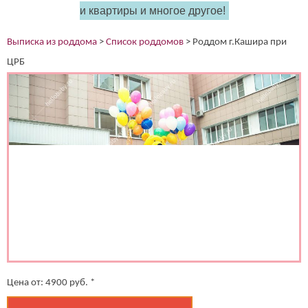
и квартиры и многое другое!
(работает только если на устройстве установлен указанный
мессенджер)
Выписка из роддома
>
Список роддомов
>
Роддом г.Кашира при
Ваше имя:*
ЦРБ
Имя мужа:*
Его телефон:*
Подтверждаю свое согласие на обработку персональных
данных в соответствии
Политикой конфиденциальности
Цена от:
4900
руб. *