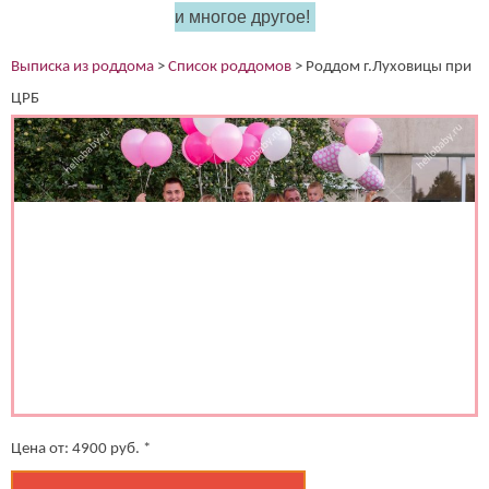
и многое другое!
(работает только если на устройстве установлен указанный
мессенджер)
Выписка из роддома
>
Список роддомов
>
Роддом г.Луховицы при
Ваше имя:*
ЦРБ
Имя мужа:*
Его телефон:*
Подтверждаю свое согласие на обработку персональных
данных в соответствии
Политикой конфиденциальности
Цена от:
4900
руб. *