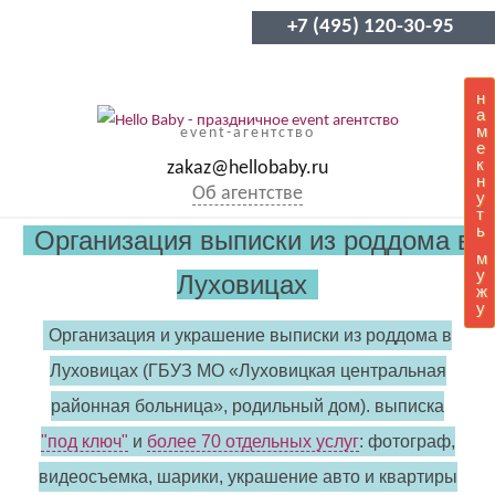
+7 (495) 120-30-95
н
а
м
event-агентство
е
к
zakaz@hellobaby.ru
н
Об агентстве
у
т
ь
Организация выписки из роддома в
м
у
Луховицах
ж
у
Организация и украшение выписки из роддома в
Луховицах (ГБУЗ МО «Луховицкая центральная
районная больница», родильный дом). выписка
"под ключ"
и
более 70 отдельных услуг
: фотограф,
видеосъемка, шарики, украшение авто и квартиры