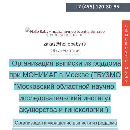
+7 (495) 120-30-95
н
а
м
event-агентство
е
к
zakaz@hellobaby.ru
н
Об агентстве
у
т
ь
Организация выписки из роддома
м
у
при МОНИИАГ в Москве (ГБУЗМО
ж
у
"Московский областной научно-
исследовательский институт
акушерства и гинекологии")
Организация и украшение выписки из роддома