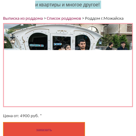
и квартиры и многое другое!
(работает только если на устройстве установлен указанный
мессенджер)
Выписка из роддома
>
Список роддомов
>
Роддом г.Можайска
Ваше имя:*
Имя мужа:*
Его телефон:*
Подтверждаю свое согласие на обработку персональных
данных в соответствии
Политикой конфиденциальности
Цена от:
4900
руб. *
заказать