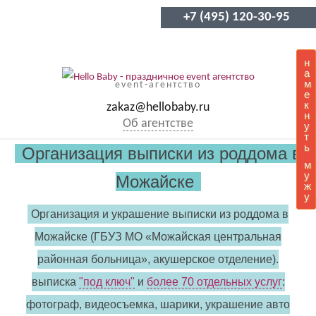
+7 (495) 120-30-95
н
а
м
event-агентство
е
к
zakaz@hellobaby.ru
н
Об агентстве
у
т
ь
Организация выписки из роддома в
м
у
Можайске
ж
у
Организация и украшение выписки из роддома в
Можайске (ГБУЗ МО «Можайская центральная
районная больница», акушерское отделение).
выписка
"под ключ"
и
более 70 отдельных услуг
:
фотограф, видеосъемка, шарики, украшение авто