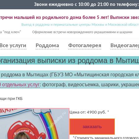
Звони ежедневно с 10:00 до 21:00 по телефону:
тречи малышей из родильного дома более 5 лет! Выписки звез
Выезд в роддома и перинатальные центры Москвы и Московской област
а "под ключ"
Оформление встречи новорожденного украшениями и шарами
Все услуги
Роддома
Фотогалерея
Видеогале
ганизация выписки из роддома в Мыти
з роддома в Мытищах (ГБУЗ МО «Мытищинская городская к
 отдельных услуг
: фотограф, видеосъемка, шарики, украшен
щи при ГКБ
Цена от:
4900
руб. *
(работает только если на устройстве установлен указанный мессенджер)
заказать
Ваше имя:*
Имя мужа:*
*Стоимость минимального готового п