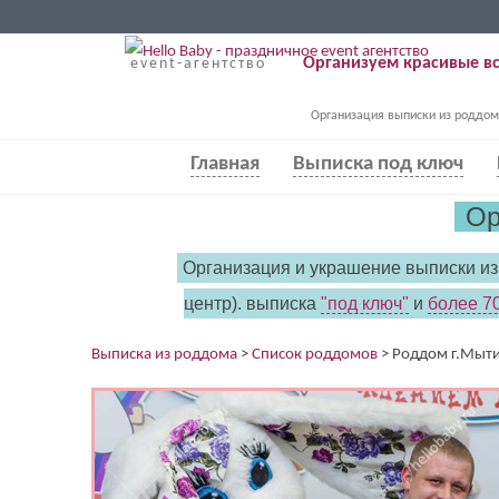
Организуем красивые вс
event-агентство
Организация выписки из роддом
Главная
Выписка под ключ
Ор
Организация и украшение выписки и
центр). выписка
"под ключ"
и
более 70
Выписка из роддома
>
Список роддомов
>
Роддом г.Мыти