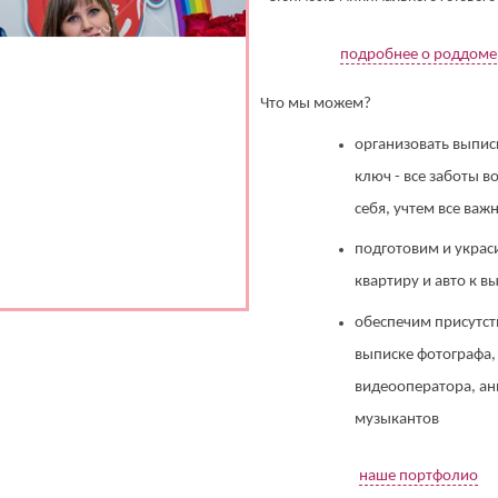
Его телефон:*
Подтверждаю свое согласие на обработку персональных данных в
соответствии
Политикой конфиденциальности
подробнее о роддоме
Что мы можем?
организовать выпис
ключ - все заботы в
себя, учтем все ва
подготовим и украс
квартиру и авто к в
обеспечим присутст
выписке фотографа,
видеооператора, ан
музыкантов
наше портфолио