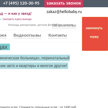
заказать звонок
+7 (495) 120-30-95
zakaz@hellobaby.ru
д — и как у звезд!
и.
Смотреть карту выезда
Об агентстве
Команда декораторов, детских фотографов, актеров
намекнуть
рея
Видеоотзывы
Контакты
мужу
щах
линическая больница», перинатальный
ие авто и квартиры и многое другое!
акета услуг. Стоимость отдельных услуг - от 1490 руб.