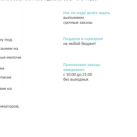
Нас не надо долго ждать
выполняем
срочные заказы
Подарки и сценарии
ку под
на любой бюджет
озьмем на
жные мелочи
Принимаем заказы
им
ежедневно
с 10:00 до 21:00
ыписке
без выходных
вие на
иматоров,