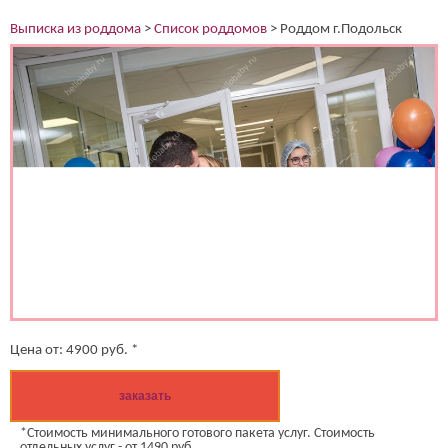
Выписка из роддома
>
Список роддомов
>
Роддом г.Подольск
(работает только если на устройстве установлен указанный
мессенджер)
Ваше имя:*
Имя мужа:*
Его телефон:*
Подтверждаю свое согласие на обработку персональных
данных в соответствии
Политикой конфиденциальности
Цена от:
4900
руб. *
заказать
*Стоимость минимального готового пакета услуг. Стоимость
отдельных услуг - от 1490 руб.