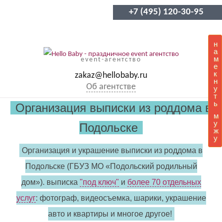
+7 (495) 120-30-95
н
а
м
event-агентство
е
к
zakaz@hellobaby.ru
н
Об агентстве
у
т
ь
Организация выписки из роддома в
м
у
Подольске
ж
у
Организация и украшение выписки из роддома в
Подольске (ГБУЗ МО «Подольский родильный
дом»). выписка
"под ключ"
и
более 70 отдельных
услуг
: фотограф, видеосъемка, шарики, украшение
авто и квартиры и многое другое!