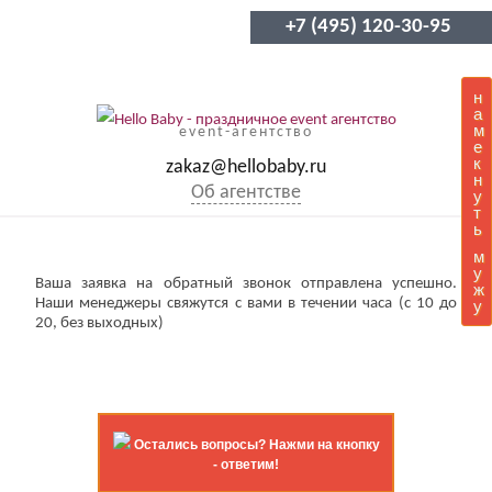
+7 (495) 120-30-95
н
а
м
event-агентство
е
к
zakaz@hellobaby.ru
н
Об агентстве
у
т
ь
м
у
Ваша заявка на обратный звонок отправлена успешно.
ж
Наши менеджеры свяжутся с вами в течении часа (с 10 до
у
20, без выходных)
Остались вопросы? Нажми на кнопку
- ответим!