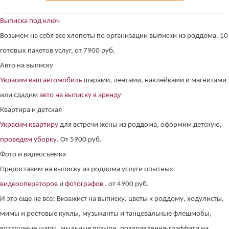
Выписка под ключ
Возьмем на себя все хлопоты по организации выписки из роддома. 10
готовых пакетов услуг, от 7900 руб.
Авто на выписку
Украсим ваш автомобиль
шарами, лентами, наклейками и магнитами
или сдадим
авто на выписку в аренду
Квартира и детская
Украсим квартиру
для встречи жены из роддома, оформим детскую,
(работает только если на устройстве установлен указанный
мессенджер)
проведем уборку
. От 5900 руб.
Фото и видеосъемка
Ваше имя:*
Предоставим на выписку из роддома услуги опытных
Имя мужа:*
видеооператоров
и
фотографов
. от 4900 руб.
Его телефон:*
Подтверждаю свое согласие на обработку персональных
И это еще не все! Визажист на выписку, цветы к роддому, ходулисты,
данных в соответствии
Политикой конфиденциальности
мимы и ростовые куклы, музыканты и танцевальные флешмобы,
воздушные шары, мыльные пузыри, поздравления-граффити на