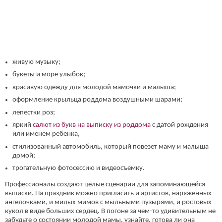
живую музыку;
букеты и море улыбок;
красивую одежду для молодой мамочки и малыша;
оформление крыльца роддома воздушными шарами;
лепестки роз;
яркий
салют из букв на выписку из роддома
с датой рождения
или именем ребенка,
стилизованный автомобиль, который повезет маму и малыша
домой;
трогательную фотосессию и видеосъемку.
Профессионалы создают целые сценарии для запоминающейся
выписки. На праздник можно пригласить и артистов, наряженных
ангелочками, и милых мимов с мыльными пузырями, и ростовых
кукол в виде больших сердец. В погоне за чем-то удивительным не
забудьте о состоянии молодой мамы, узнайте, готова ли она