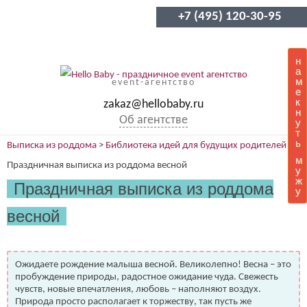
+7 (495) 120-30-95
н
а
м
event-агентство
е
к
zakaz@hellobaby.ru
н
Об агентстве
у
т
ь
Выписка из роддома
>
Библиотека идей для будущих родителей
>
м
Праздничная выписка из роддома весной
у
ж
Праздничная выписка из роддома
у
весной
Ожидаете рождение малыша весной. Великолепно! Весна – это
пробуждение природы, радостное ожидание чуда. Свежесть
чувств, новые впечатления, любовь – наполняют воздух.
Природа просто располагает к торжеству, так пусть же