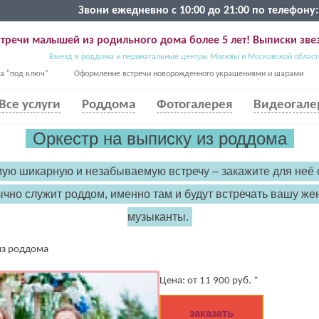
Звони ежедневно с 10:00 до 21:00 по телефону:
тречи малышей из родильного дома более 5 лет! Выписки звез
Выезд в роддома и перинатальные центры Москвы и Московской област
а "под ключ"
Оформление встречи новорожденного украшениями и шарами
Все услуги
Роддома
Фотогалерея
Видеогале
Оркестр на выписку из роддома
мую шикарную и незабываемую встречу – закажите для неё 
чно служит роддом, именно там и будут встречать вашу 
музыканты.
из роддома
Цена:
от
11 900
руб. *
заказать