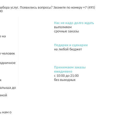
абора услуг. Появились вопросы? Звоните по номеру +7 (495)
00
Нас не надо долго ждать
выполняем
срочные заказы
 на
Подарки и сценарии
на любой бюджет
е человек
аздничное
Принимаем заказы
ежедневно
с 10:00 до 21:00
без выходных
я
малыша до
нной
ь нам о