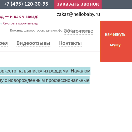
заказать звонок
+7 (495) 120-30-95
zakaz@hellobaby.ru
д — и как у звезд!
и.
Смотреть карту выезда
Об агентстве
Команда декораторов, детских фотографов, актеров
намекнуть
рея
Видеоотзывы
Контакты
мужу
оркестр на выписку из роддома. Началом
жену с новорождённым профессиональные