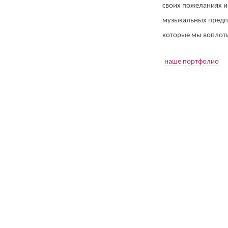
своих пожеланиях и
музыкальных предп
которые мы воплот
наше портфолио
(работает только если на устройстве установлен указанный мессенджер)
Ваше имя:*
Имя мужа:*
Его телефон:*
Подтверждаю свое согласие на обработку персональных данных в