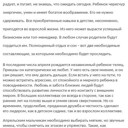
радует, и пугает, не знаешь, что ожидать сегодня. Ребенок чересчур
энергичен, умен и имеет богатое воображение. Его не нужно
сдерживать. Все приобретенные навыки в детстве, несомненно,
пригодятся во взрослой жизни. Из него может вырасти успешный
бизнесмен или топ-менеджер. В любом случае родители будут
гордиться им. Полноценный отдых и сон – вот две необходимые
составляющие, за которыми необходимо будет проследить.
В последние числа апреля рождается независимый ребенок-телец.
Приказы он категорически не любит. У него есть свое мнение, и он
сам решает, что ему делать дальше. Если встать у него на пути, то
можно встретить агрессию, от спокойного и мирного ребенка в
повседневности. Любовь и забота близких людей будут
способствовать развитию личности и его контакту с внешним
миром. В больших коллективах он всегда в стороне, так как с
ранних лет на голову выше и умнее своих сверстников. Но со
временем, трудолюбие, преданная дружба и честность сделают
его лидером, как в детском садике, так и во взрослом коллективе.
Апрельским мальчикам необходимо выбирать мягкие, но звучные
имена, чтобы смягчить их эгоизм и упрямство. Такие, как