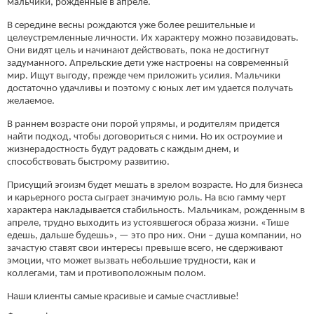
мальчики, рожденные в апреле.
В середине весны рождаются уже более решительные и
целеустремленные личности. Их характеру можно позавидовать.
Они видят цель и начинают действовать, пока не достигнут
задуманного. Апрельские дети уже настроены на современный
мир. Ищут выгоду, прежде чем приложить усилия. Мальчики
достаточно удачливы и поэтому с юных лет им удается получать
желаемое.
В раннем возрасте они порой упрямы, и родителям придется
найти подход, чтобы договориться с ними. Но их остроумие и
жизнерадостность будут радовать с каждым днем, и
способствовать быстрому развитию.
Присущий эгоизм будет мешать в зрелом возрасте. Но для бизнеса
и карьерного роста сыграет значимую роль. На всю гамму черт
характера накладывается стабильность. Мальчикам, рожденным в
апреле, трудно выходить из устоявшегося образа жизни. «Тише
едешь, дальше будешь», — это про них. Они – душа компании, но
зачастую ставят свои интересы превыше всего, не сдерживают
эмоции, что может вызвать небольшие трудности, как и
коллегами, там и противоположным полом.
Наши клиенты самые красивые и самые счастливые!