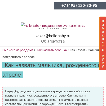
+7 (495) 120-30-95
н
а
м
event-агентство
е
к
zakaz@hellobaby.ru
н
Об агентстве
у
т
ь
Выписка из роддома
>
Как назвать ребенка
>
Как назвать мальчика,
м
рожденного в апреле
у
ж
Как назвать мальчика, рожденного в
у
апреле
Перед будущими родителями нередко встает выбор, как
назвать мальчика, рожденного в апреле. Случаются и
разногласия между членами семьи. Но имя, это важная
составляющая жизни новорожденного. Стоит обратить