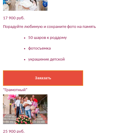
17 900 руб.
Порадуйте любимую и сохраните фото на память
50 шаров к роддому
фотосъемка
украшение детской
Заказать
(работает только если на устройстве установлен указанный
"Грамотный"
мессенджер)
Ваше имя:*
Имя мужа:*
Его телефон:*
Подтверждаю свое согласие на обработку персональных
данных в соответствии
Политикой конфиденциальности
25 900 руб.