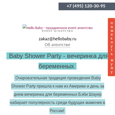
+7 (495) 120-30-95
н
а
м
event-агентство
е
к
zakaz@hellobaby.ru
н
Об агентстве
у
т
ь
Baby Shower Party - вечеринка для
м
у
беременных
ж
у
Очаровательная традиция проведения Baby
Shower Party пришла к нам из Америки и день за
днем вечеринка для беременных Бэби Шауер
набирает популярность среди будущих мамочек в
России!