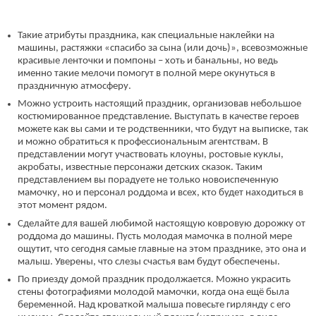
Такие атрибуты праздника, как специальные наклейки на
машины, растяжки «спасибо за сына (или дочь)», всевозможные
красивые ленточки и помпоны – хоть и банальны, но ведь
именно такие мелочи помогут в полной мере окунуться в
праздничную атмосферу.
Можно устроить настоящий праздник, организовав небольшое
костюмированное представление. Выступать в качестве героев
можете как вы сами и те родственники, что будут на выписке, так
и можно обратиться к профессиональным агентствам. В
представлении могут участвовать клоуны, ростовые куклы,
акробаты, известные персонажи детских сказок. Таким
представлением вы порадуете не только новоиспеченную
мамочку, но и персонал роддома и всех, кто будет находиться в
этот момент рядом.
Сделайте для вашей любимой настоящую ковровую дорожку от
роддома до машины. Пусть молодая мамочка в полной мере
ощутит, что сегодня самые главные на этом празднике, это она и
малыш. Уверены, что слезы счастья вам будут обеспечены.
По приезду домой праздник продолжается. Можно украсить
стены фотографиями молодой мамочки, когда она ещё была
беременной. Над кроваткой малыша повесьте гирлянду с его