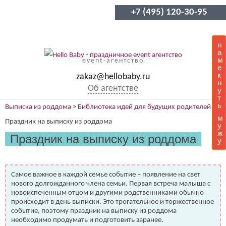
+7 (495) 120-30-95
н
а
м
event-агентство
е
к
zakaz@hellobaby.ru
н
Об агентстве
у
т
ь
Выписка из роддома
>
Библиотека идей для будущих родителей
>
м
Праздник на выписку из роддома
у
ж
Праздник на выписку из роддома
у
Самое важное в каждой семье событие – появление на свет
нового долгожданного члена семьи. Первая встреча малыша с
новоиспеченным отцом и другими родственниками обычно
происходит в день выписки. Это трогательное и торжественное
событие, поэтому праздник на выписку из роддома
необходимо продумать и подготовить заранее.