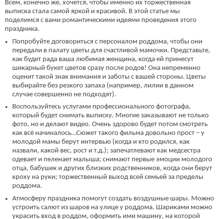
Всем, конечно же, хочется, чтобы именно их торжественная
выписка стала самой яркой и красивой. В этой статье мы
поделимся с вами романтическими идеями проведения этого
праздника.
Попробуйте договориться с персоналом роддома, чтобы они
передали в палату цветы для счастливой мамочки. Представьте,
как будет рада ваша любимая женщина, когда ей принесут
шикарный букет цветов сразу после родов! Она непременно
оценит такой знак внимания и заботы с вашей стороны. Цветы
выбирайте без резкого запаха (например, лилии в данном
случае совершенно не подходят).
Воспользуйтесь услугами профессионального фотографа,
который будет снимать выписку. Многие заказывают не только
фото, но и делают видео. Очень здорово будет потом смотреть
как всё начиналось…Сюжет такого фильма довольно прост – у
молодой мамы берут интервью (когда и кто родился, как
назвали, какой вес, рост и т.д.); запечатлевают как медсестра
одевает и пеленает малыша; снимают первые эмоции молодого
отца, бабушек и других близких родственников, когда они берут
кроху на руки; торжественный выход всей семьей за пределы
роддома.
Атмосферу праздника помогут создать воздушные шары. Можно
устроить салют из шаров на улице у роддома. Шариками можно
украсить вход в роддом, оформить ими машину, на которой