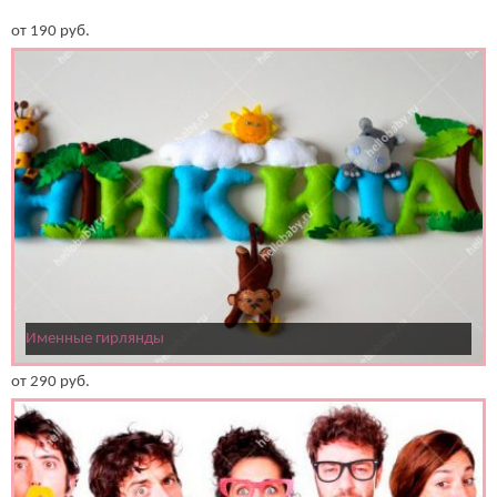
от
190
руб.
Именные гирлянды
от
290
руб.