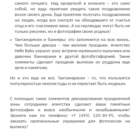
самого лучшего. Над кроваткой в комнате – это само
собой, но куда приятнее увидеть такое поздравление
возле своего дома. Еще приятнее получать поздравление
на людях, когда все смотрят на обалдевшего от счастья
отца и его счастливую жену. А на гирляндах могут быть не
только рисунки, но и фотографии своих родных!
Тантамарески и баннеры: это запомнится на всю жизнь.
Чем больше декора – тем веселее праздник. Агентство
Hello Baby украсит зону встречи маленького мальчика или
девочки баннерами и другой фотобутафорией. Такие
элементы сделают праздник выписки из роддома еще
ярче и памятнее.
Но и это еще не все. Тантамарески – то, что пользуется
популярностью многие годы и не перестает быть модным.
С помощью таких элементов декорирования праздничной
зоны сотрудники агентства сделают ваши памятные
фотографии и вовсе необычными и незабываемыми!
Звоните нам по телефону: +7 (495) 120-30-95, чтобы
заказать оригинальные украшения для фотосессии на
выписку!