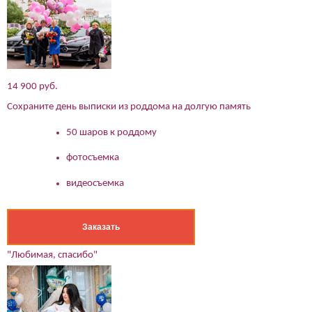
(работает только если на устройстве установлен указанный
мессенджер)
Ваше имя:*
Имя мужа:*
14 900 руб.
Его телефон:*
Подтверждаю свое согласие на обработку персональных
Сохраните день выписки из роддома на долгую память
данных в соответствии
Политикой конфиденциальности
50 шаров к роддому
фотосъемка
видеосъемка
Заказать
"Любимая, спасибо"