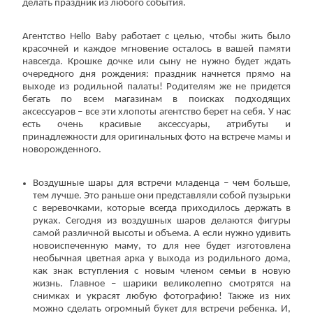
делать праздник из любого события.
Агентство Hello Baby работает с целью, чтобы жить было
красочней и каждое мгновение осталось в вашей памяти
навсегда. Крошке дочке или сыну не нужно будет ждать
очередного дня рождения: праздник начнется прямо на
выходе из родильной палаты! Родителям же не придется
бегать по всем магазинам в поисках подходящих
аксессуаров – все эти хлопоты агентство берет на себя. У нас
есть очень красивые аксессуары, атрибуты и
принадлежности для оригинальных фото на встрече мамы и
новорожденного.
Воздушные шары для встречи младенца – чем больше,
тем лучше. Это раньше они представляли собой пузырьки
с веревочками, которые всегда приходилось держать в
руках. Сегодня из воздушных шаров делаются фигуры
самой различной высоты и объема. А если нужно удивить
новоиспеченную маму, то для нее будет изготовлена
необычная цветная арка у выхода из родильного дома,
как знак вступления с новым членом семьи в новую
жизнь. Главное – шарики великолепно смотрятся на
снимках и украсят любую фотографию! Также из них
можно сделать огромный букет для встречи ребенка. И,