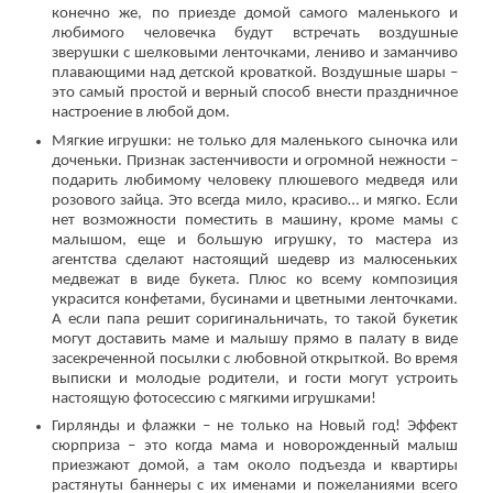
конечно же, по приезде домой самого маленького и
любимого человечка будут встречать воздушные
зверушки с шелковыми ленточками, лениво и заманчиво
плавающими над детской кроваткой. Воздушные шары –
это самый простой и верный способ внести праздничное
настроение в любой дом.
Мягкие игрушки: не только для маленького сыночка или
доченьки. Признак застенчивости и огромной нежности –
подарить любимому человеку плюшевого медведя или
розового зайца. Это всегда мило, красиво… и мягко. Если
нет возможности поместить в машину, кроме мамы с
малышом, еще и большую игрушку, то мастера из
агентства сделают настоящий шедевр из малюсеньких
медвежат в виде букета. Плюс ко всему композиция
украсится конфетами, бусинами и цветными ленточками.
А если папа решит соригинальничать, то такой букетик
могут доставить маме и малышу прямо в палату в виде
засекреченной посылки с любовной открыткой. Во время
выписки и молодые родители, и гости могут устроить
настоящую фотосессию с мягкими игрушками!
Гирлянды и флажки – не только на Новый год! Эффект
сюрприза – это когда мама и новорожденный малыш
приезжают домой, а там около подъезда и квартиры
растянуты баннеры с их именами и пожеланиями всего