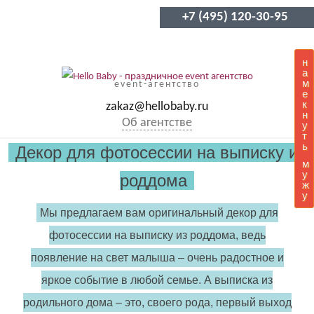
+7 (495) 120-30-95
н
а
м
event-агентство
е
к
zakaz@hellobaby.ru
н
Об агентстве
у
т
ь
Декор для фотосессии на выписку из
м
у
роддома
ж
у
Мы предлагаем вам оригинальный декор для
фотосессии на выписку из роддома, ведь
появление на свет малыша – очень радостное и
яркое событие в любой семье. А выписка из
родильного дома – это, своего рода, первый выход