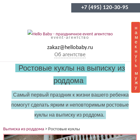
+7 (495) 120-30-95
н
а
м
event-агентство
е
к
zakaz@hellobaby.ru
н
Об агентстве
у
т
ь
Ростовые куклы на выписку из
м
у
роддома
ж
у
Самый первый праздник к жизни вашего ребенка
помогут сделать ярким и неповторимым ростовые
куклы на выписку из роддома.
Выписка из роддома
>
Ростовые куклы