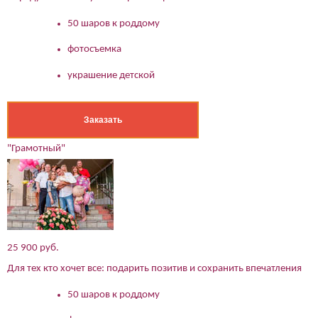
50 шаров к роддому
фотосъемка
украшение детской
Заказать
"Грамотный"
(работает только если на устройстве установлен указанный
мессенджер)
Ваше имя:*
Имя мужа:*
25 900 руб.
Его телефон:*
Подтверждаю свое согласие на обработку персональных
Для тех кто хочет все: подарить позитив и сохранить впечатления
данных в соответствии
Политикой конфиденциальности
50 шаров к роддому