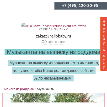
+7 (495) 120-30-95
н
а
м
event-агентство
е
к
zakaz@hellobaby.ru
н
Об агентстве
у
т
ь
Музыканты на выписку из роддома
м
у
Музыкант на выписку из роддома – это именно то,
ж
у
что нужно, чтобы Ваше долгожданное событие
было незабываемым!
Выписка из роддома
>
Музыканты