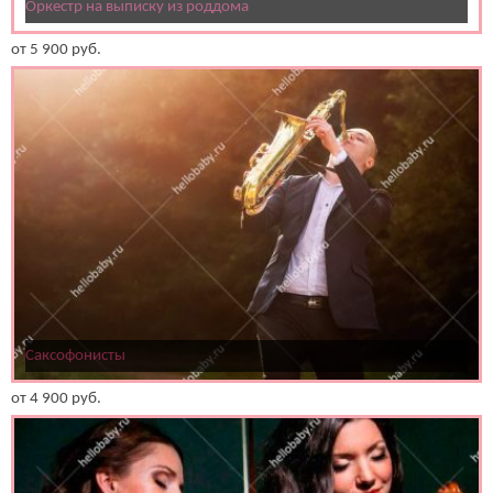
Оркестр на выписку из роддома
от
5 900
руб.
Саксофонисты
от
4 900
руб.