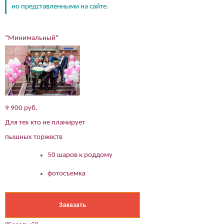
но представленными на сайте.
"Минимальный"
9 900 руб.
Для тех кто не планирует
пышных торжеств
(работает только если на устройстве установлен указанный
мессенджер)
50 шаров к роддому
фотосъемка
Ваше имя:*
Имя мужа:*
Его телефон:*
Заказать
Подтверждаю свое согласие на обработку персональных
данных в соответствии
Политикой конфиденциальности