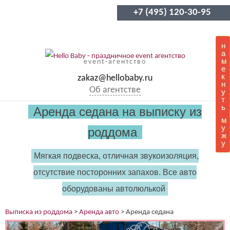
+7 (495) 120-30-95
н
а
м
event-агентство
е
к
zakaz@hellobaby.ru
н
Об агентстве
у
т
ь
Аренда седана на выписку из
м
у
роддома
ж
у
Мягкая подвеска, отличная звукоизоляция,
отсутствие посторонних запахов. Все авто
оборудованы автолюлькой
Выписка из роддома
>
Аренда авто
>
Аренда седана