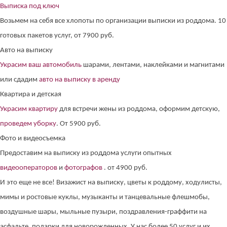
Выписка под ключ
Возьмем на себя все хлопоты по организации выписки из роддома. 10
готовых пакетов услуг, от 7900 руб.
Авто на выписку
Украсим ваш автомобиль
шарами, лентами, наклейками и магнитами
или сдадим
авто на выписку в аренду
Квартира и детская
Украсим квартиру
для встречи жены из роддома, оформим детскую,
проведем уборку
. От 5900 руб.
Фото и видеосъемка
Предоставим на выписку из роддома услуги опытных
видеооператоров
и
фотографов
. от 4900 руб.
И это еще не все! Визажист на выписку, цветы к роддому, ходулисты,
мимы и ростовые куклы, музыканты и танцевальные флешмобы,
воздушные шары, мыльные пузыри, поздравления-граффити на
асфальте, подарки для новорожденных. У нас более 50 услуг и их