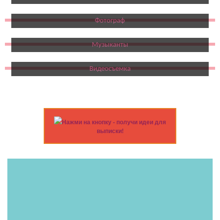
Фотограф
Музыканты
Видеосъемка
Нажми на кнопку - получи идеи для
выписки!