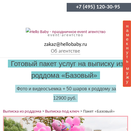
+7 (495) 120-30-95
н
а
м
event-агентство
е
к
zakaz@hellobaby.ru
н
Об агентстве
у
т
ь
Готовый пакет услуг на выписку из
м
у
роддома «Базовый»
ж
у
Фото и видеосъемка + 50 шаров к роддому за
12900 руб.
Выписка из роддома
>
Выписка под ключ
>
Пакет «Базовый»