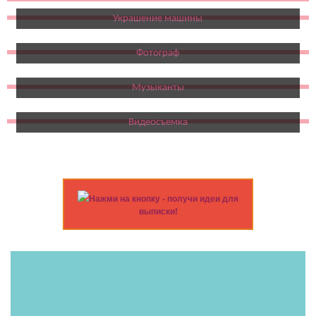
Украшение машины
Фотограф
Музыканты
Видеосъемка
Нажми на кнопку - получи идеи для
выписки!