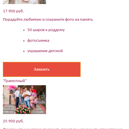
мессенджер)
17 900 руб.
Ваше имя:*
Порадуйте любимую и сохраните фото на память
Имя мужа:*
50 шаров к роддому
Его телефон:*
Подтверждаю свое согласие на обработку персональных
данных в соответствии
Политикой конфиденциальности
фотосъемка
украшение детской
Заказать
"Грамотный"
25 900 руб.