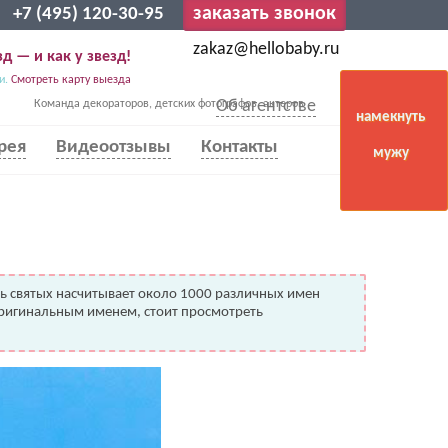
заказать звонок
+7 (495) 120-30-95
zakaz@hellobaby.ru
д — и как у звезд!
и.
Смотреть карту выезда
Об агентстве
Команда декораторов, детских фотографов, актеров
намекнуть
рея
Видеоотзывы
Контакты
мужу
нь святых насчитывает около 1000 различных имен
 оригинальным именем, стоит просмотреть