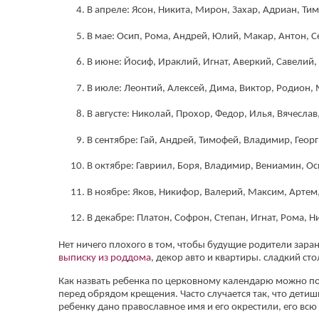
В апреле: Ясон, Никита, Мирон, Захар, Адриан, Тим
В мае: Осип, Рома, Андрей, Юлий, Макар, Антон, С
В июне: Йосиф, Ираклий, Игнат, Аверкий, Савелий,
В июле: Леонтий, Алексей, Дима, Виктор, Родион,
В августе: Николай, Прохор, Федор, Илья, Вячесла
В сентябре: Гай, Андрей, Тимофей, Владимир, Георг
В октябре: Гавриил, Боря, Владимир, Вениамин, Ос
В ноябре: Яков, Никифор, Валерий, Максим, Артем,
В декабре: Платон, Софрон, Степан, Игнат, Рома, 
Нет ничего плохого в том, чтобы будущие родители зара
выписку из роддома
, декор авто и квартиры. сладкий сто
Как назвать ребенка по церковному календарю можно по
перед обрядом крещения. Часто случается так, что детишк
ребенку дано православное имя и его окрестили, его вс