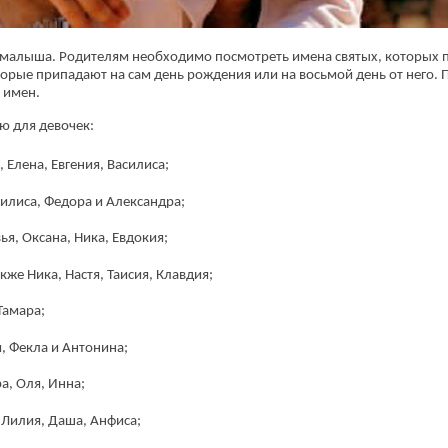
 малыша. Родителям необходимо посмотреть имена святых, которых п
торые припадают на сам день рождения или на восьмой день от него. 
 имен.
ю для девочек:
 Елена, Евгения, Василиса;
асилиса, Федора и Александра;
ья, Оксана, Ника, Евдокия;
кже Ника, Настя, Таисия, Клавдия;
Тамара;
(работает только если на устройстве установлен указанный мессенджер)
я, Фекла и Антонина;
Ваше имя:*
а, Оля, Инна;
Имя мужа:*
, Лилия, Даша, Анфиса;
Его телефон:*
Подтверждаю свое согласие на обработку персональных данных в