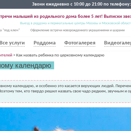
Звони ежедневно с 10:00 до 21:00 по телефону:
тречи малышей из родильного дома более 5 лет! Выписки звез
Выезд в роддома и перинатальные центры Москвы и Московской област
а "под ключ"
Оформление встречи новорожденного украшениями и шарами
Все услуги
Роддома
Фотогалерея
Видеогале
ителей
>
Как назвать ребенка по церковному календарю
вному календарю
овному календарю, и особенно это касается верующих людей. Перече
 Поэтому тем, кто твердо решил назвать свое чадо редким, звучным и