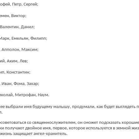
офей, Петр, Сергей;
емен, Виктор;
 Валентин, Данил;
 Марк, Емельян, Филипп;
в, Апполон, Максим;
ий, Аким, Лев;
ип, Константин;
 Иван, Фома, Захар;
Николай, Митрофан, Наум.
нее выбрали имя будущему малышу, продумали, как будет выглядеть п
л.
советоваться со священнослужителем, он сможет подсказать хорошие
и получают двойное имя, первое, которое используется в земной жизни
ю жизнь защищает ангел-хранитель.