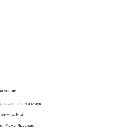
льчиков:
а, Наум, Павел и Марк;
ладимир, Егор;
ан, Фома, Ярослав;