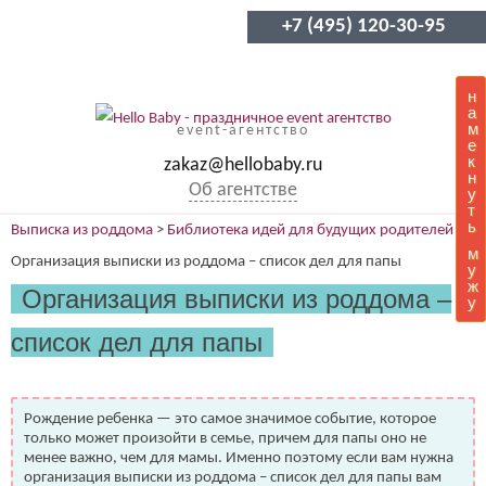
+7 (495) 120-30-95
н
а
м
event-агентство
е
к
zakaz@hellobaby.ru
н
Об агентстве
у
т
ь
Выписка из роддома
>
Библиотека идей для будущих родителей
>
м
Организация выписки из роддома – список дел для папы
у
ж
Организация выписки из роддома –
у
список дел для папы
Рождение ребенка — это самое значимое событие, которое
только может произойти в семье, причем для папы оно не
менее важно, чем для мамы. Именно поэтому если вам нужна
организация выписки из роддома – список дел для папы вам