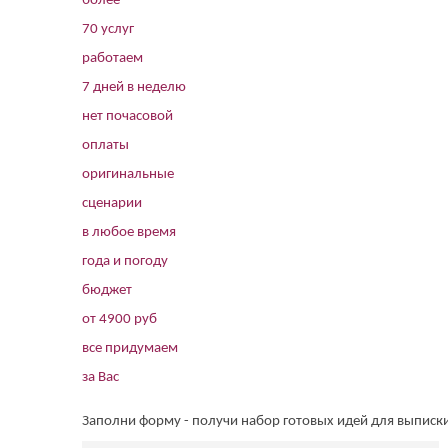
более
70 услуг
работаем
7 дней в неделю
нет почасовой
оплаты
оригинальные
сценарии
в любое время
года и погоду
бюджет
от 4900 руб
все придумаем
за Вас
Заполни форму - получи набор готовых идей для выписк