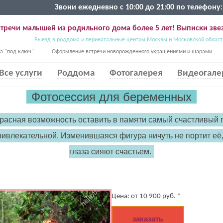
Звони ежедневно с 10:00 до 21:00 по телефону:
тречи малышей из родильного дома более 5 лет! Выписки звез
Выезд в роддома и перинатальные центры Москвы и Московской област
а "под ключ"
Оформление встречи новорожденного украшениями и шарами
Все услуги
Роддома
Фотогалерея
Видеогале
Фотосессия для беременных
красная возможность оставить в памяти самый счастливый
ивлекательной. Изменившаяся фигура ничуть не портит её,
глаза сияют счастьем.
Цена:
от
10 900
руб. *
заказать