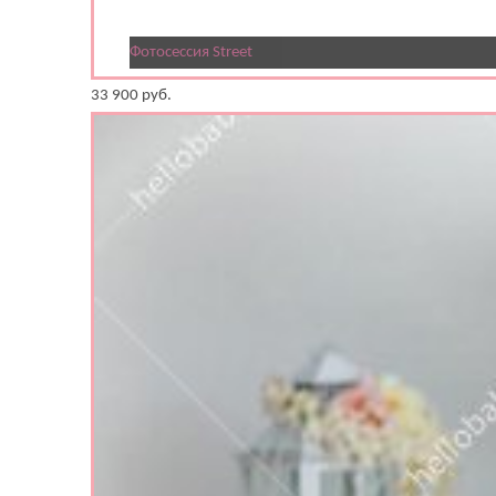
Фотосессия Street
33 900
руб.