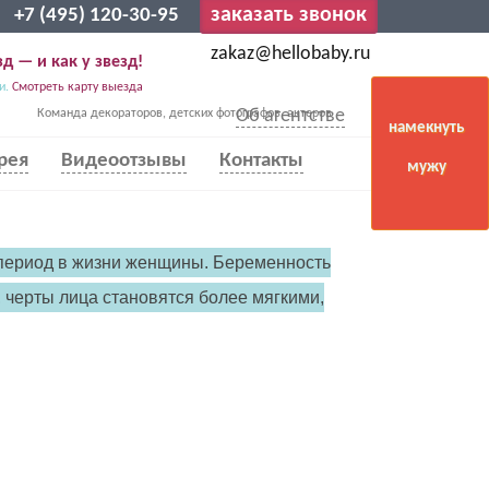
заказать звонок
+7 (495) 120-30-95
zakaz@hellobaby.ru
д — и как у звезд!
и.
Смотреть карту выезда
Об агентстве
Команда декораторов, детских фотографов, актеров
намекнуть
рея
Видеоотзывы
Контакты
мужу
 период в жизни женщины. Беременность
 черты лица становятся более мягкими,