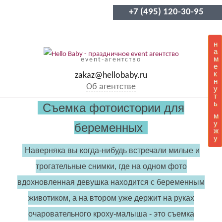
+7 (495) 120-30-95
н
а
м
event-агентство
е
к
zakaz@hellobaby.ru
н
Об агентстве
у
т
ь
Съемка фотоистории для
м
у
беременных
ж
у
Наверняка вы когда-нибудь встречали милые и
трогательные снимки, где на одном фото
вдохновленная девушка находится с беременным
животиком, а на втором уже держит на руках
очаровательного кроху-малыша - это съемка