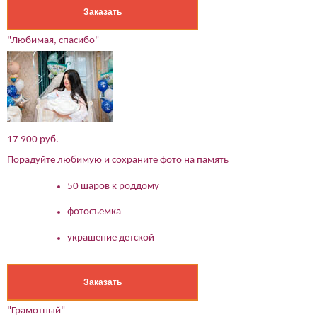
Заказать
(работает только если на устройстве установлен указанный
мессенджер)
"Любимая, спасибо"
Ваше имя:*
Имя мужа:*
Его телефон:*
Подтверждаю свое согласие на обработку персональных
данных в соответствии
Политикой конфиденциальности
17 900 руб.
Порадуйте любимую и сохраните фото на память
50 шаров к роддому
фотосъемка
украшение детской
Заказать
"Грамотный"