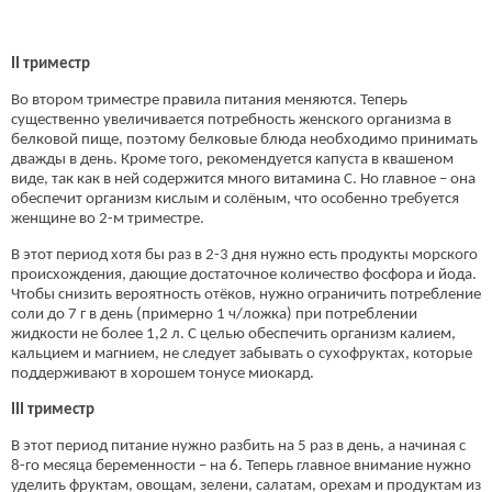
II триместр
Во втором триместре правила питания меняются. Теперь
существенно увеличивается потребность женского организма в
белковой пище, поэтому белковые блюда необходимо принимать
дважды в день. Кроме того, рекомендуется капуста в квашеном
виде, так как в ней содержится много витамина C. Но главное – она
обеспечит организм кислым и солёным, что особенно требуется
женщине во 2-м триместре.
В этот период хотя бы раз в 2-3 дня нужно есть продукты морского
происхождения, дающие достаточное количество фосфора и йода.
Чтобы снизить вероятность отёков, нужно ограничить потребление
соли до 7 г в день (примерно 1 ч/ложка) при потреблении
жидкости не более 1,2 л. С целью обеспечить организм калием,
кальцием и магнием, не следует забывать о сухофруктах, которые
поддерживают в хорошем тонусе миокард.
III триместр
В этот период питание нужно разбить на 5 раз в день, а начиная с
8-го месяца беременности – на 6. Теперь главное внимание нужно
уделить фруктам, овощам, зелени, салатам, орехам и продуктам из