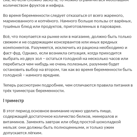
сна, но если сложно заснуть, то можно ограничиться небольшим
количеством фруктов и кефира.
Во время беременности следует отказаться от всего жареного,
маринованного и копчёного. Намного больше пользы от варёных,
тушёных блюд или продуктов, приготовленных в пароварке.
Всё, что покупается на рынке или в магазине, должно быть только
свежим и не содержащим консервантов или иных вредных
компонентов. Разумеется, исключить из рациона необходимо и
фаст-фуд. Однако, если возникла ситуация, когда приходится
выбрать из двух зол – остаться голодной на несколько часов или
перебиться чем-нибудь не очень полезным, разумнее будет
остановить выбор на втором, так как во время беременности быть
голодной – намного вреднее.
Теперь рассмотрим подробнее, чем отличаются правила питания в
трёх триместрах беременности.
I триместр
В этот период основное внимание нужно уделить пище,
содержащей достаточное количество белков, минералов и
витаминов. Заменять завтрак или обед простой шоколадкой
нельзя: они должны быть полноценными, и только ужин
допускается лёгким.