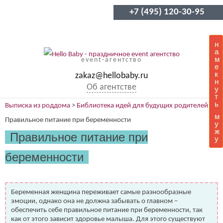
+7 (495) 120-30-95
н
а
м
event-агентство
е
к
zakaz@hellobaby.ru
н
Об агентстве
у
т
ь
Выписка из роддома
>
Библиотека идей для будущих родителей
>
м
Правильное питание при беременности
у
ж
Правильное питание при
у
беременности
Беременная женщина переживает самые разнообразные
эмоции, однако она не должна забывать о главном –
обеспечить себе правильное питание при беременности, так
как от этого зависит здоровье малыша. Для этого существуют