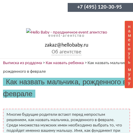
+7 (495) 120-30-95
н
а
м
event-агентство
е
к
zakaz@hellobaby.ru
н
Об агентстве
у
т
ь
Выписка из роддома
>
Как назвать ребенка
>
Как назвать мальчика,
м
рожденного в феврале
у
ж
Как назвать мальчика, рожденного в
у
феврале
Многие будущие родители встают перед непростым
решением, как назвать мальчика, рожденного в феврале.
Среди множества мужских имен необходимо выбрать то, что
подойдет именно вашему малышу. Имя, как фундамент при