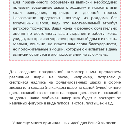
Для праздничного оформления выписки необходимо
привезти воздушные шары к роддому и украсить ими
холл заведения, крыльцо и дверной проем.
Невозможно представить встречу из роддома без
воздушных шаров, ведь это неотъемлемый атрибут
детского торжества. Ваша жена и ребенок обязательно
оценят по достоинству ваши старания и заботу, когда
увидят, как красиво украшен родильный дом в их честь.
Малыш, конечно, не скажет вам слова благодарности,
но положительные эмоции, которые он испытает в день
выписки останутся в его подсознании на всю жизнь.
Для создания праздничной атмосферы мы предлагаем
различные шары на заказ, например, потрясающе
смотрится надпись на фольгированных шарах в форме
звезды или сердца (на каждом шаре по одной букве) синего
цвета «спасибо за сына» и на шарах цвета фуксия «спасибо
за дочь». Ваша любимая наверняка будет в восторге от
надувных фигурок в виде пупсов, аистов, пустышек и т.д.
У нас еще много оригинальных идей для Вашей выписки: