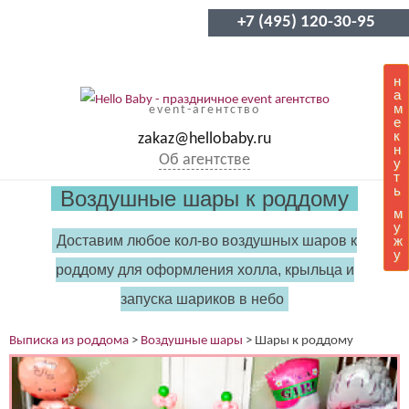
+7 (495) 120-30-95
н
а
м
event-агентство
е
к
zakaz@hellobaby.ru
н
Об агентстве
у
т
ь
Воздушные шары к роддому
м
у
Доставим любое кол-во воздушных шаров к
ж
у
роддому для оформления холла, крыльца и
запуска шариков в небо
Выписка из роддома
>
Воздушные шары
>
Шары к роддому