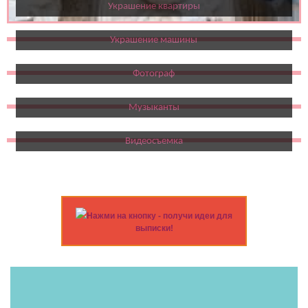
Украшение квартиры
Украшение машины
Фотограф
Музыканты
Видеосъемка
Нажми на кнопку - получи идеи для
выписки!