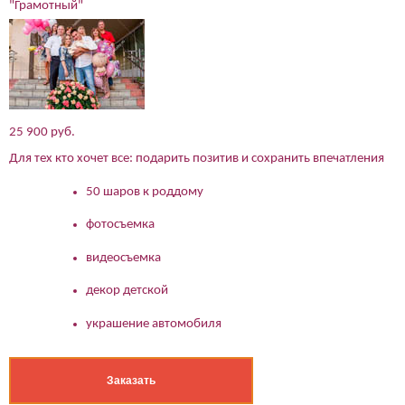
"Грамотный"
25 900 руб.
Для тех кто хочет все: подарить позитив и сохранить впечатления
50 шаров к роддому
фотосъемка
видеосъемка
декор детской
(работает только если на устройстве установлен указанный
мессенджер)
украшение автомобиля
Ваше имя:*
Заказать
Имя мужа:*
Его телефон:*