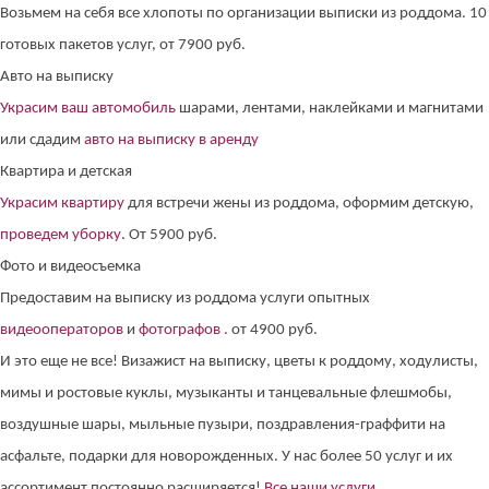
Возьмем на себя все хлопоты по организации выписки из роддома. 10
готовых пакетов услуг, от 7900 руб.
Авто на выписку
Украсим ваш автомобиль
шарами, лентами, наклейками и магнитами
или сдадим
авто на выписку в аренду
Квартира и детская
Украсим квартиру
для встречи жены из роддома, оформим детскую,
проведем уборку
. От 5900 руб.
Фото и видеосъемка
Предоставим на выписку из роддома услуги опытных
видеооператоров
и
фотографов
. от 4900 руб.
И это еще не все! Визажист на выписку, цветы к роддому, ходулисты,
мимы и ростовые куклы, музыканты и танцевальные флешмобы,
воздушные шары, мыльные пузыри, поздравления-граффити на
асфальте, подарки для новорожденных. У нас более 50 услуг и их
ассортимент постоянно расширяется!
Все наши услуги