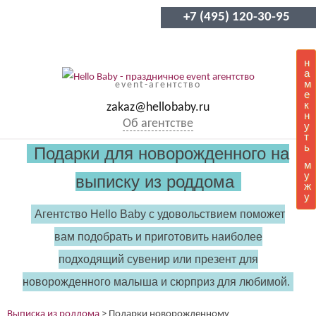
+7 (495) 120-30-95
н
а
м
event-агентство
е
к
zakaz@hellobaby.ru
н
Об агентстве
у
т
ь
Подарки для новорожденного на
м
у
выписку из роддома
ж
у
Агентство Hello Baby с удовольствием поможет
вам подобрать и приготовить наиболее
подходящий сувенир или презент для
новорожденного малыша и сюрприз для любимой.
Выписка из роддома
>
Подарки новорожденному