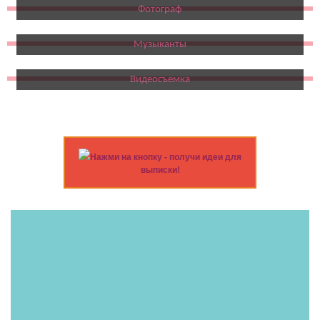
Фотограф
Музыканты
Видеосъемка
Нажми на кнопку - получи идеи для
выписки!