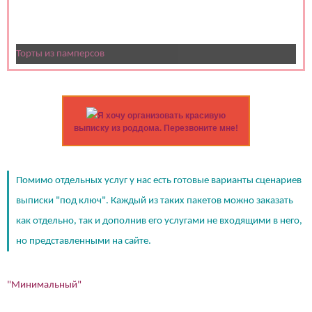
Торты из памперсов
Я хочу организовать красивую
выписку из роддома. Перезвоните мне!
Помимо отдельных услуг у нас есть готовые варианты сценариев
выписки "под ключ". Каждый из таких пакетов можно заказать
(работает только если на устройстве установлен указанный
как отдельно, так и дополнив его услугами не входящими в него,
мессенджер)
но представленными на сайте.
Ваше имя:*
Имя мужа:*
"Минимальный"
Его телефон:*
Подтверждаю свое согласие на обработку персональных