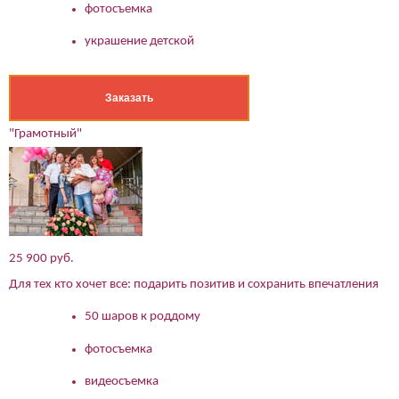
фотосъемка
украшение детской
Заказать
"Грамотный"
25 900 руб.
Для тех кто хочет все: подарить позитив и сохранить впечатления
(работает только если на устройстве установлен указанный
мессенджер)
50 шаров к роддому
Ваше имя:*
фотосъемка
Имя мужа:*
видеосъемка
Его телефон:*