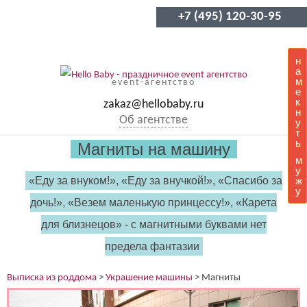
+7 (495) 120-30-95
н
а
м
event-агентство
е
к
zakaz@hellobaby.ru
н
Об агентстве
у
т
ь
Магниты на машину
м
у
«Еду за внуком!», «Еду за внучкой!», «Спасибо за
ж
у
дочь!», «Везем маленькую принцессу!», «Карета
для близнецов» - с магнитными буквами нет
предела фантазии
Выписка из роддома
>
Украшение машины
>
Магниты