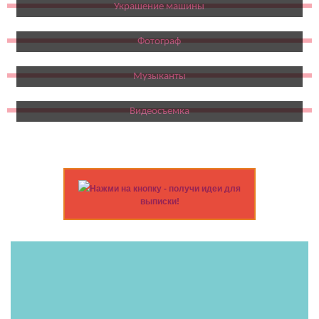
Украшение машины
Фотограф
Музыканты
Видеосъемка
Нажми на кнопку - получи идеи для
выписки!