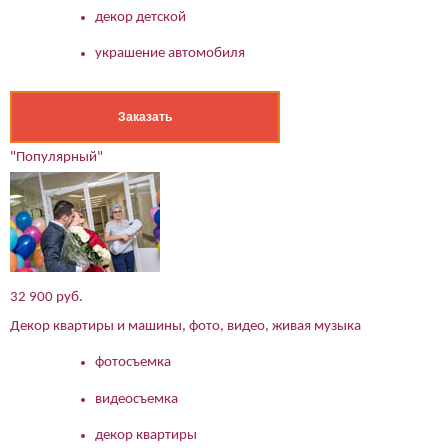
Подтверждаю свое согласие на обработку персональных
декор детской
данных в соответствии
Политикой конфиденциальности
украшение автомобиля
Заказать
"Популярный"
32 900 руб.
Декор квартиры и машины, фото, видео, живая музыка
фотосъемка
видеосъемка
декор квартиры