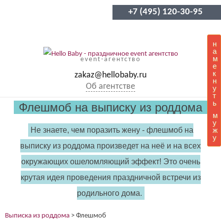
+7 (495) 120-30-95
н
а
м
event-агентство
е
к
zakaz@hellobaby.ru
н
Об агентстве
у
т
ь
Флешмоб на выписку из роддома
м
у
Не знаете, чем поразить жену - флешмоб на
ж
у
выписку из роддома произведет на неё и на всех
окружающих ошеломляющий эффект! Это очень
крутая идея проведения праздничной встречи из
родильного дома.
Выписка из роддома
>
Флешмоб