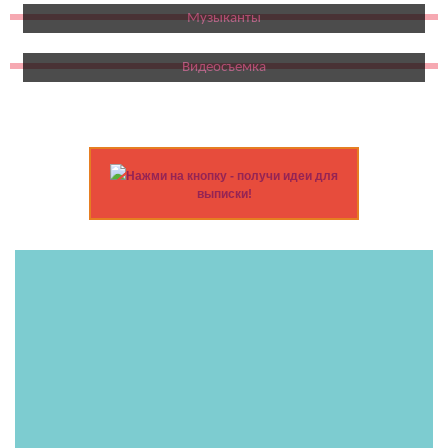
Музыканты
Видеосъемка
Нажми на кнопку - получи идеи для
выписки!