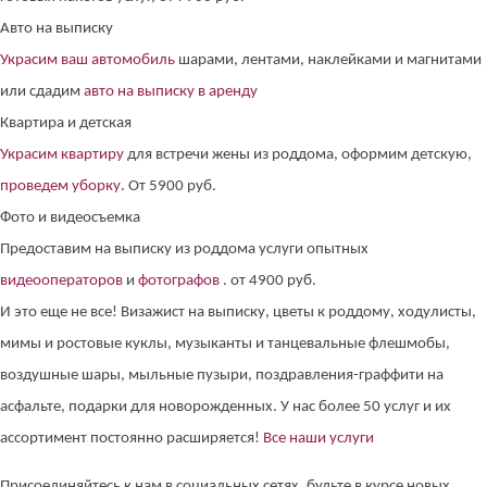
Авто на выписку
Украсим ваш автомобиль
шарами, лентами, наклейками и магнитами
или сдадим
авто на выписку в аренду
Квартира и детская
Украсим квартиру
для встречи жены из роддома, оформим детскую,
проведем уборку
. От 5900 руб.
Фото и видеосъемка
Предоставим на выписку из роддома услуги опытных
видеооператоров
и
фотографов
. от 4900 руб.
И это еще не все! Визажист на выписку, цветы к роддому, ходулисты,
мимы и ростовые куклы, музыканты и танцевальные флешмобы,
воздушные шары, мыльные пузыри, поздравления-граффити на
асфальте, подарки для новорожденных. У нас более 50 услуг и их
ассортимент постоянно расширяется!
Все наши услуги
Присоединяйтесь к нам в социальных сетях, будьте в курсе новых