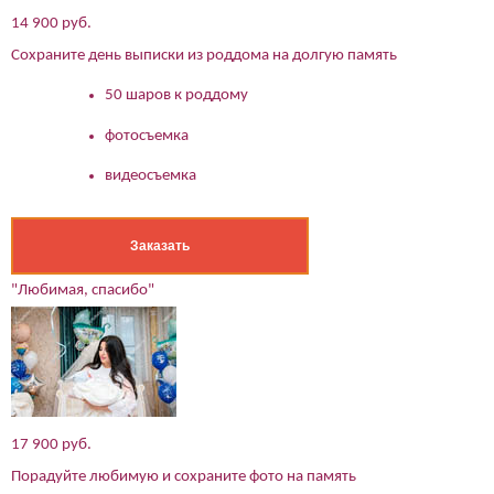
14 900 руб.
Сохраните день выписки из роддома на долгую память
50 шаров к роддому
фотосъемка
видеосъемка
Заказать
"Любимая, спасибо"
(работает только если на устройстве установлен указанный
мессенджер)
Ваше имя:*
Имя мужа:*
17 900 руб.
Его телефон:*
Порадуйте любимую и сохраните фото на память
Подтверждаю свое согласие на обработку персональных
данных в соответствии
Политикой конфиденциальности