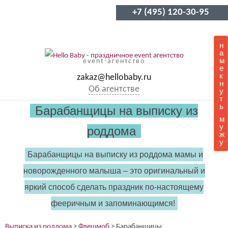
+7 (495) 120-30-95
н
а
м
event-агентство
е
к
zakaz@hellobaby.ru
н
Об агентстве
у
т
ь
Барабанщицы на выписку из
м
у
роддома
ж
у
Барабанщицы на выписку из роддома мамы и
новорожденного малыша – это оригинальный и
яркий способ сделать праздник по-настоящему
фееричным и запоминающимся!
Выписка из роддома
>
Флешмоб
>
Барабанщицы