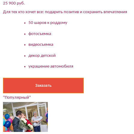
25 900 руб.
Для тех кто хочет все: подарить позитив и сохранить впечатления
(работает только если на устройстве установлен указанный
мессенджер)
50 шаров к роддому
фотосъемка
Ваше имя:*
Имя мужа:*
видеосъемка
Его телефон:*
декор детской
Подтверждаю свое согласие на обработку персональных
данных в соответствии
Политикой конфиденциальности
украшение автомобиля
Заказать
"Популярный"