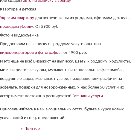
или сдадим
авто на выписку в аренду
Квартира и детская
Украсим квартиру
для встречи жены из роддома, оформим детскую,
проведем уборку
. От 5900 руб.
Фото и видеосъемка
Предоставим на выписку из роддома услуги опытных
видеооператоров
и
фотографов
. от 4900 руб.
И это еще не все! Визажист на выписку, цветы к роддому, ходулисты,
мимы и ростовые куклы, музыканты и танцевальные флешмобы,
воздушные шары, мыльные пузыри, поздравления-граффити на
асфальте, подарки для новорожденных. У нас более 50 услуг и их
ассортимент постоянно расширяется!
Все наши услуги
Присоединяйтесь к нам в социальных сетях, будьте в курсе новых
услуг, акций и спец. предложений:
Твиттер