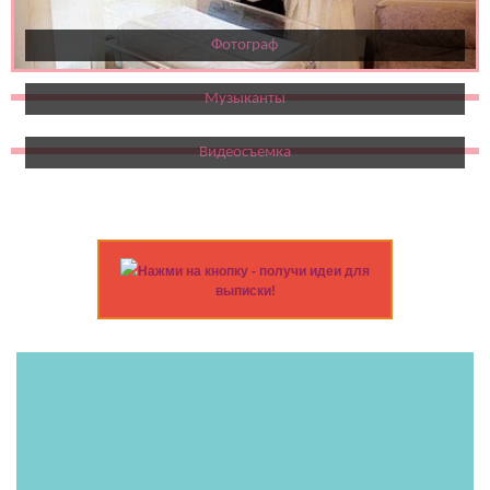
Фотограф
Музыканты
Видеосъемка
Нажми на кнопку - получи идеи для
выписки!