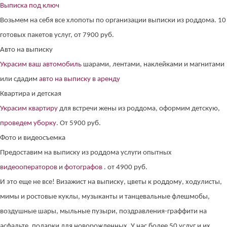
Выписка под ключ
Возьмем на себя все хлопоты по организации выписки из роддома. 10
готовых пакетов услуг, от 7900 руб.
Авто на выписку
Украсим ваш автомобиль
шарами, лентами, наклейками и магнитами
или сдадим
авто на выписку в аренду
Квартира и детская
Украсим квартиру
для встречи жены из роддома, оформим детскую,
проведем уборку
. От 5900 руб.
Фото и видеосъемка
Предоставим на выписку из роддома услуги опытных
видеооператоров
и
фотографов
. от 4900 руб.
И это еще не все! Визажист на выписку, цветы к роддому, ходулисты,
мимы и ростовые куклы, музыканты и танцевальные флешмобы,
воздушные шары, мыльные пузыри, поздравления-граффити на
асфальте, подарки для новорожденных. У нас более 50 услуг и их