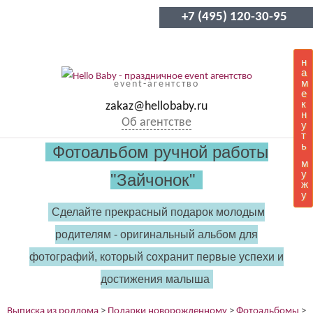
+7 (495) 120-30-95
н
а
м
event-агентство
е
к
zakaz@hellobaby.ru
н
Об агентстве
у
т
ь
Фотоальбом ручной работы
м
у
"Зайчонок"
ж
у
Сделайте прекрасный подарок молодым
родителям - оригинальный альбом для
фотографий, который сохранит первые успехи и
достижения малыша
Выписка из роддома
>
Подарки новорожденному
>
Фотоальбомы
>