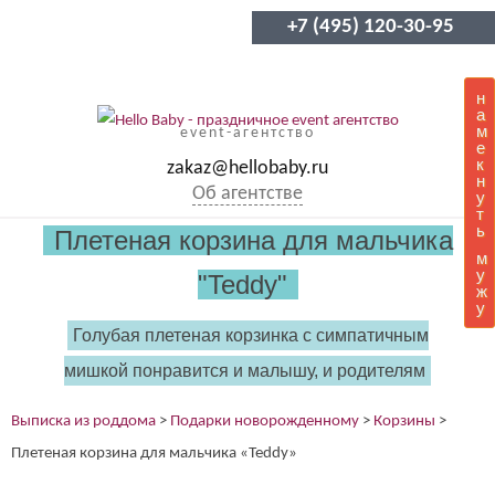
+7 (495) 120-30-95
н
а
м
event-агентство
е
к
zakaz@hellobaby.ru
н
Об агентстве
у
т
ь
Плетеная корзина для мальчика
м
у
"Teddy"
ж
у
Голубая плетеная корзинка с симпатичным
мишкой понравится и малышу, и родителям
Выписка из роддома
>
Подарки новорожденному
>
Корзины
>
Плетеная корзина для мальчика «Teddy»