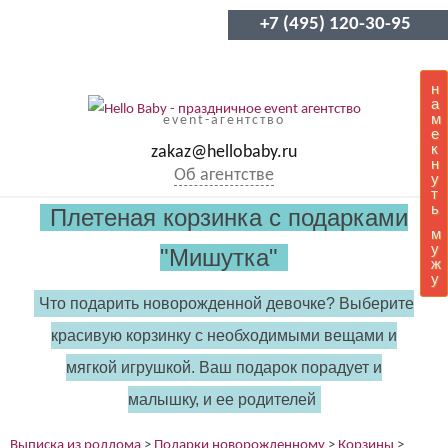
+7 (495) 120-30-95
н
а
м
event-агентство
е
к
zakaz@hellobaby.ru
н
Об агентстве
у
т
ь
Плетеная корзинка с подарками
м
у
"Мишутка"
ж
у
Что подарить новорожденной девочке? Выберите
красивую корзинку с необходимыми вещами и
мягкой игрушкой. Ваш подарок порадует и
малышку, и ее родителей
Выписка из роддома
>
Подарки новорожденному
>
Корзины
>