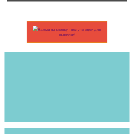
Нажми на кнопку - получи идеи для
выписки!