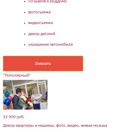
50 шаров к роддому
Ваше имя:*
фотосъемка
Имя мужа:*
видеосъемка
Его телефон:*
Подтверждаю свое согласие на обработку персональных
декор детской
данных в соответствии
Политикой конфиденциальности
украшение автомобиля
Заказать
"Популярный"
32 900 руб.
Декор квартиры и машины, фото, видео, живая музыка