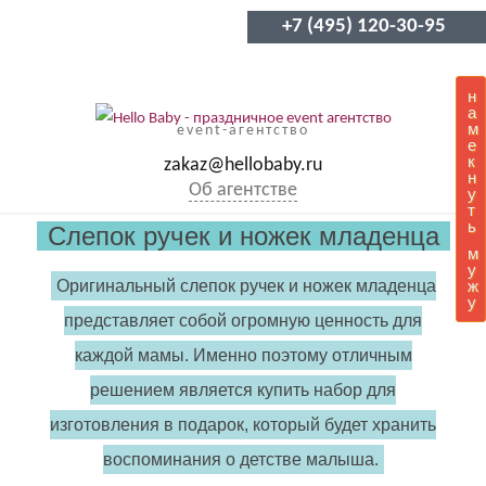
+7 (495) 120-30-95
н
а
м
event-агентство
е
к
zakaz@hellobaby.ru
н
Об агентстве
у
т
ь
Слепок ручек и ножек младенца
м
у
Оригинальный слепок ручек и ножек младенца
ж
у
представляет собой огромную ценность для
каждой мамы. Именно поэтому отличным
решением является купить набор для
изготовления в подарок, который будет хранить
воспоминания о детстве малыша.