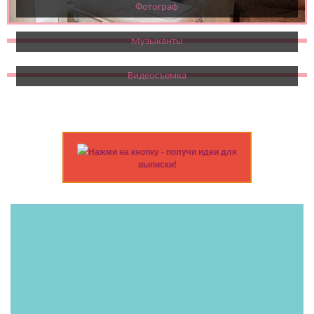
Фотограф
Музыканты
Видеосъемка
Нажми на кнопку - получи идеи для
выписки!