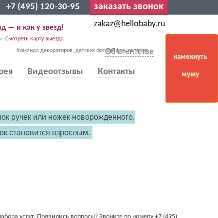
заказать звонок
+7 (495) 120-30-95
zakaz@hellobaby.ru
д — и как у звезд!
и.
Смотреть карту выезда
Об агентстве
Команда декораторов, детских фотографов, актеров
намекнуть
рея
Видеоотзывы
Контакты
мужу
ок ручек или ножек новорожденного.
ок становится взрослым.
абора услуг. Появились вопросы? Звоните по номеру +7 (495)