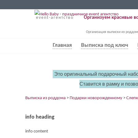
Организуем красивые вс
event-агентство
Организация выписки из роддом
Главная
Выписка под ключ
Это оригинальный подарочный набор
Ставится в рамку и позв
Выписка из роддома
>
Подарки новорожденному
>
Слеп
info heading
info content