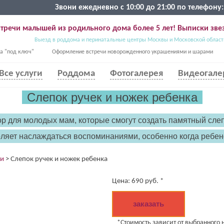
Звони ежедневно с 10:00 до 21:00 по телефону:
тречи малышей из родильного дома более 5 лет! Выписки звез
Выезд в роддома и перинатальные центры Москвы и Московской област
а "под ключ"
Оформление встречи новорожденного украшениями и шарами
Все услуги
Роддома
Фотогалерея
Видеогале
Слепок ручек и ножек ребенка
 для молодых мам, которые смогут создать памятный слеп
оляет наслаждаться воспоминаниями, особенно когда ребен
ки
>
Слепок ручек и ножек ребенка
Цена:
690
руб. *
заказать
*Стоимость зависит от выбранного н